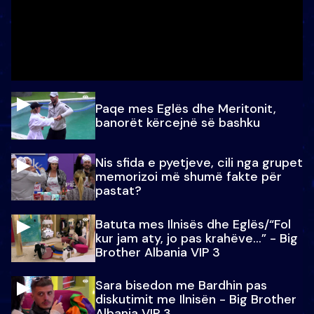
Paqe mes Eglës dhe Meritonit,
banorët kërcejnë së bashku
Nis sfida e pyetjeve, cili nga grupet
memorizoi më shumë fakte për
pastat?
Batuta mes Ilnisës dhe Eglës/“Fol
kur jam aty, jo pas krahëve…” - Big
Brother Albania VIP 3
Sara bisedon me Bardhin pas
diskutimit me Ilnisën - Big Brother
Albania VIP 3