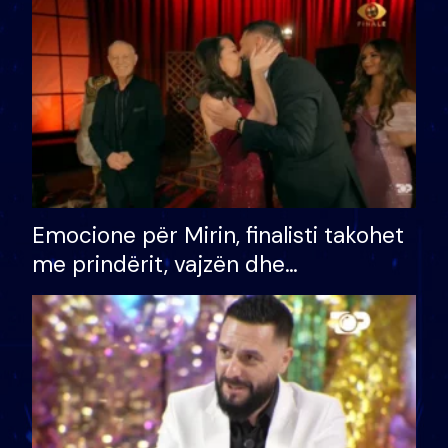
të fituar çmimin e madh
Emocione për Mirin, finalisti takohet
me prindërit, vajzën dhe
bashkëshorten: S’kemi ndonjë letër
divorci apo jo?