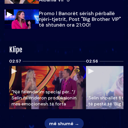
Promo l Banorët sërish përballë
njëri-tjetrit, Post "Big Brother VIP"
të shtunën ora 21:00!
Klipe
02:57
02:56
"Një falenderim special për…"/
Selin falënderon produksionin
Selin shpallet fitu
mes emocionesh të forta
të pestë të ‘Big Br
më shumë →