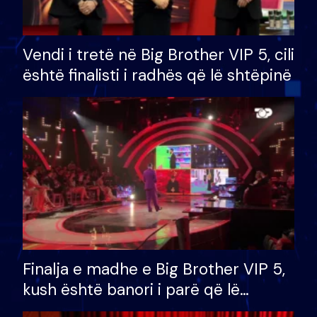
Vendi i tretë në Big Brother VIP 5, cili
është finalisti i radhës që lë shtëpinë
Finalja e madhe e Big Brother VIP 5,
kush është banori i parë që lë
shtëpinë dhe humb mundësinë për