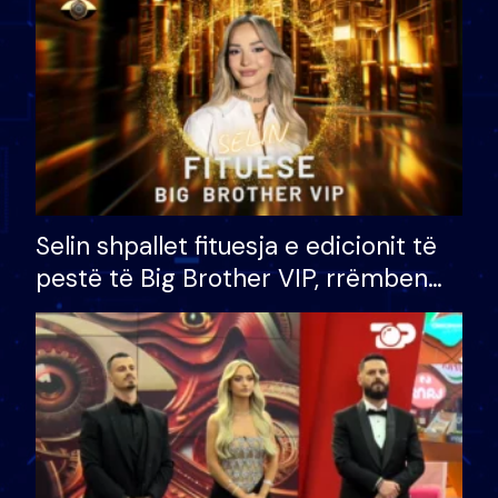
Selin shpallet fituesja e edicionit të
pestë të Big Brother VIP, rrëmben
çmimin e madh prej 100 mijë eurosh