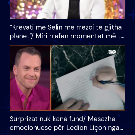
“Krevati me Selin më rrëzoi të gjitha
planet”/ Miri rrëfen momentet më të
bukura në shtëpinë e BB VIP: Do më
mungojë zilja e mëngjesit kur…
Surprizat nuk kanë fund/ Mesazhe
emocionuese për Ledion Liçon nga