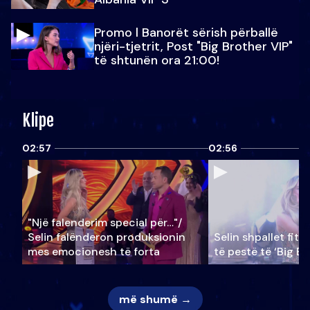
Promo l Banorët sërish përballë
njëri-tjetrit, Post "Big Brother VIP"
të shtunën ora 21:00!
Klipe
02:57
02:56
"Një falenderim special për…"/
Selin falënderon produksionin
Selin shpallet fitu
mes emocionesh të forta
të pestë të ‘Big Br
më shumë →