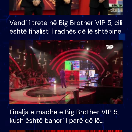
Vendi i tretë në Big Brother VIP 5, cili
është finalisti i radhës që lë shtëpinë
Finalja e madhe e Big Brother VIP 5,
kush është banori i parë që lë
shtëpinë dhe humb mundësinë për