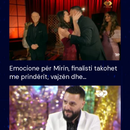
të fituar çmimin e madh
Emocione për Mirin, finalisti takohet
me prindërit, vajzën dhe
bashkëshorten: S’kemi ndonjë letër
divorci apo jo?