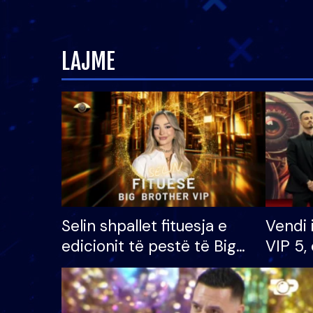
LAJME
Selin shpallet fituesja e
Vendi 
edicionit të pestë të Big
VIP 5, 
Brother VIP, rrëmben
radhës
çmimin e madh prej 100
mijë eurosh