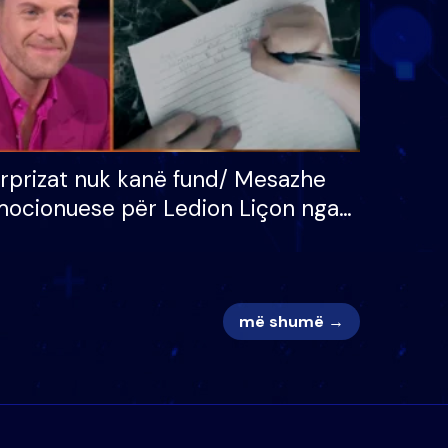
rprizat nuk kanë fund/ Mesazhe
ocionuese për Ledion Liçon nga
na dhe fëmijët e tij, moderatori
k i mban dot lotët: Nuk meritoj…
më shumë →