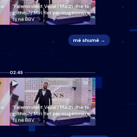
ço
"Faleminderit Vëllai i Madh dhe të
gjithë…"/ Miri flet për rrugëtimin e
tij në BBV
më shumë →
02:45
ço
"Faleminderit Vëllai i Madh dhe të
gjithë…"/ Miri flet për rrugëtimin e
tij në BBV