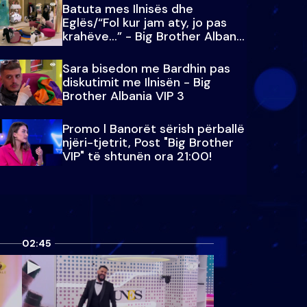
Batuta mes Ilnisës dhe
Eglës/“Fol kur jam aty, jo pas
krahëve…” - Big Brother Albania
VIP 3
Sara bisedon me Bardhin pas
diskutimit me Ilnisën - Big
Brother Albania VIP 3
Promo l Banorët sërish përballë
njëri-tjetrit, Post "Big Brother
VIP" të shtunën ora 21:00!
02:45