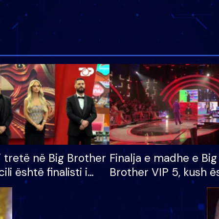
i tretë në Big Brother
Finalja e madhe e Big
cili është finalisti i
Brother VIP 5, kush ë
 që lë shtëpinë
banori i parë që lë sh
dhe humb mundësinë
të fituar çmimin e m