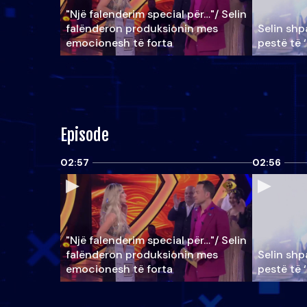
"Një falenderim special për…"/ Selin
falënderon produksionin mes
Selin shpa
emocionesh të forta
pestë të 
Episode
02:57
02:56
"Një falenderim special për…"/ Selin
falënderon produksionin mes
Selin shpa
emocionesh të forta
pestë të 