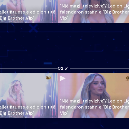
"Një magji televizive"/ Ledion Li
llet fituese e edicionit të
falenderon stafin e "Big Brother
‘Big Brother Vip’
Vip"
02:51
"Një magji televizive"/ Ledion Li
llet fituese e edicionit të
falenderon stafin e "Big Brother
‘Big Brother Vip’
Vip"