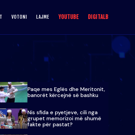
YOUTUBE
DIGITALB
T
VOTONI
LAJME
Paqe mes Eglës dhe Meritonit,
banorët kërcejnë së bashku
Nis sfida e pyetjeve, cili nga
grupet memorizoi më shumë
fakte për pastat?