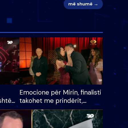
më shumë →
Emocione për Mirin, finalisti
shtë
takohet me prindërit,
tëpinë
vajzën dhe bashkëshorten:
 për
S’kemi ndonjë letër divorci
adh
apo jo?