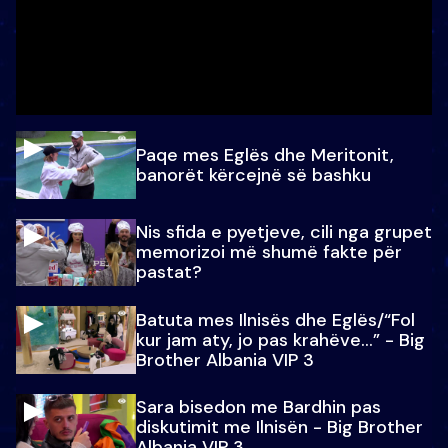
Paqe mes Eglës dhe Meritonit,
banorët kërcejnë së bashku
Nis sfida e pyetjeve, cili nga grupet
memorizoi më shumë fakte për
pastat?
Batuta mes Ilnisës dhe Eglës/“Fol
kur jam aty, jo pas krahëve…” - Big
Brother Albania VIP 3
Sara bisedon me Bardhin pas
diskutimit me Ilnisën - Big Brother
Albania VIP 3