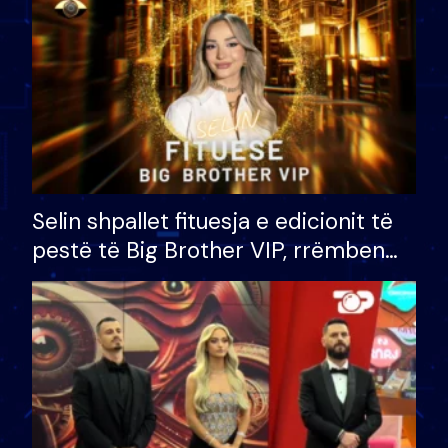
Selin shpallet fituesja e edicionit të
pestë të Big Brother VIP, rrëmben
çmimin e madh prej 100 mijë eurosh