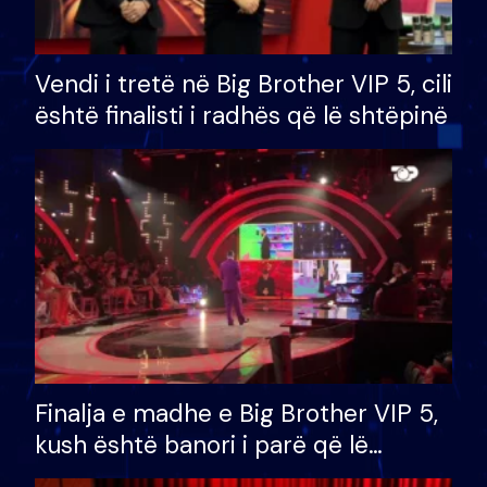
Vendi i tretë në Big Brother VIP 5, cili
është finalisti i radhës që lë shtëpinë
Finalja e madhe e Big Brother VIP 5,
kush është banori i parë që lë
shtëpinë dhe humb mundësinë për