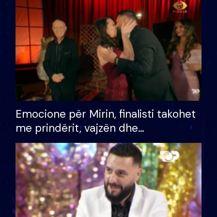
të fituar çmimin e madh
Emocione për Mirin, finalisti takohet
me prindërit, vajzën dhe
bashkëshorten: S’kemi ndonjë letër
divorci apo jo?