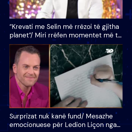
“Krevati me Selin më rrëzoi të gjitha
planet”/ Miri rrëfen momentet më të
bukura në shtëpinë e BB VIP: Do më
mungojë zilja e mëngjesit kur…
Surprizat nuk kanë fund/ Mesazhe
emocionuese për Ledion Liçon nga