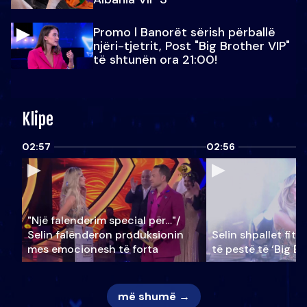
Promo l Banorët sërish përballë
njëri-tjetrit, Post "Big Brother VIP"
të shtunën ora 21:00!
Klipe
02:57
02:56
"Një falenderim special për…"/
Selin falënderon produksionin
Selin shpallet fitu
mes emocionesh të forta
të pestë të ‘Big Br
më shumë →