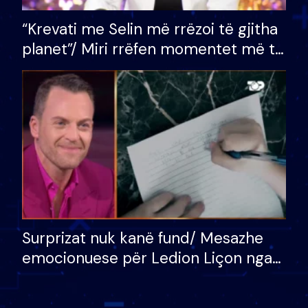
“Krevati me Selin më rrëzoi të gjitha
planet”/ Miri rrëfen momentet më të
bukura në shtëpinë e BB VIP: Do më
mungojë zilja e mëngjesit kur…
Surprizat nuk kanë fund/ Mesazhe
emocionuese për Ledion Liçon nga
nëna dhe fëmijët e tij, moderatori
nuk i mban dot lotët: Nuk meritoj…