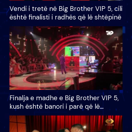
Vendi i tretë në Big Brother VIP 5, cili
është finalisti i radhës që lë shtëpinë
Finalja e madhe e Big Brother VIP 5,
kush është banori i parë që lë
shtëpinë dhe humb mundësinë për
të fituar çmimin e madh