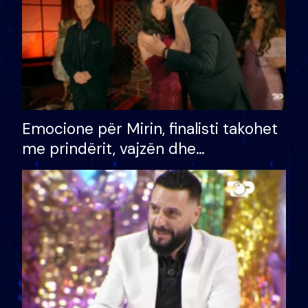
Emocione për Mirin, finalisti takohet
me prindërit, vajzën dhe
bashkëshorten: S’kemi ndonjë letër
divorci apo jo?