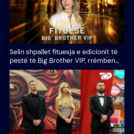
Selin shpallet fituesja e edicionit të
pestë të Big Brother VIP, rrëmben
çmimin e madh prej 100 mijë eurosh