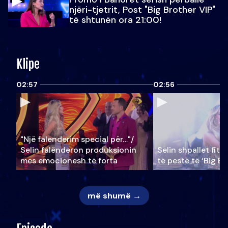
njëri-tjetrit, Post "Big Brother VIP"
të shtunën ora 21:00!
Klipe
02:57
02:56
"Një falenderim special për…"/
Selin falënderon produksionin
Selin shpallet fitu
mes emocionesh të forta
të pestë të ‘Big Br
më shumë →