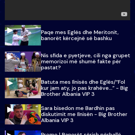
Paqe mes Eglës dhe Meritonit,
banorët kërcejnë së bashku
Nis sfida e pyetjeve, cili nga grupet
memorizoi më shumë fakte për
pastat?
Batuta mes Ilnisës dhe Eglës/“Fol
kur jam aty, jo pas krahëve…” - Big
Brother Albania VIP 3
Sara bisedon me Bardhin pas
diskutimit me Ilnisën - Big Brother
Albania VIP 3
Promo l Banorët sërish përballë