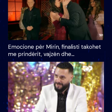
Emocione për Mirin, finalisti takohet
me prindërit, vajzën dhe
bashkëshorten: S’kemi ndonjë letër
divorci apo jo?