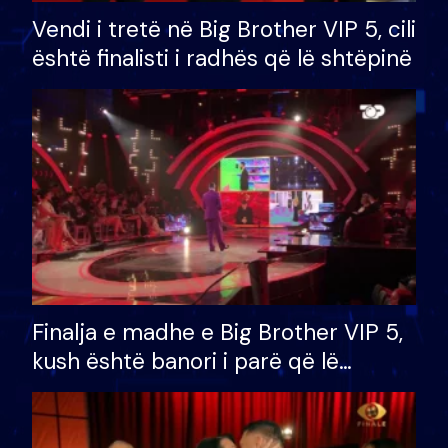
Vendi i tretë në Big Brother VIP 5, cili
është finalisti i radhës që lë shtëpinë
Finalja e madhe e Big Brother VIP 5,
kush është banori i parë që lë
shtëpinë dhe humb mundësinë për
të fituar çmimin e madh