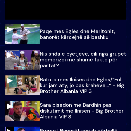
Paqe mes Eglës dhe Meritonit,
banorët kërcejnë së bashku
Nis sfida e pyetjeve, cili nga grupet
memorizoi më shumë fakte për
pastat?
Batuta mes Ilnisës dhe Eglës/“Fol
kur jam aty, jo pas krahëve…” - Big
Brother Albania VIP 3
Sara bisedon me Bardhin pas
diskutimit me Ilnisën - Big Brother
Albania VIP 3
Promo l Banorët sërish përballë