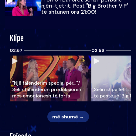
njëri-tjetrit, Post "Big Brother VIP"
të shtunën ora 21:00!
Klipe
02:57
02:56
"Një falenderim special për…"/
Selin falënderon produksionin
Selin shpallet fitu
mes emocionesh të forta
të pestë të ‘Big Br
më shumë →