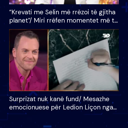
“Krevati me Selin më rrëzoi të gjitha
planet”/ Miri rrëfen momentet më të
bukura në shtëpinë e BB VIP: Do më
mungojë zilja e mëngjesit kur…
Surprizat nuk kanë fund/ Mesazhe
emocionuese për Ledion Liçon nga
nëna dhe fëmijët e tij, moderatori
nuk i mban dot lotët: Nuk meritoj…