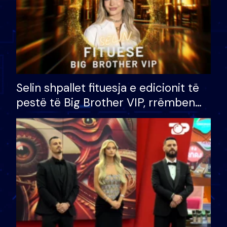
Selin shpallet fituesja e edicionit të
pestë të Big Brother VIP, rrëmben
çmimin e madh prej 100 mijë eurosh