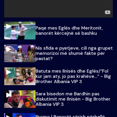
Paqe mes Eglës dhe Meritonit,
banorët kërcejnë së bashku
Nis sfida e pyetjeve, cili nga grupet
memorizoi më shumë fakte për
pastat?
Batuta mes Ilnisës dhe Eglës/“Fol
kur jam aty, jo pas krahëve…” - Big
Brother Albania VIP 3
Sara bisedon me Bardhin pas
diskutimit me Ilnisën - Big Brother
Albania VIP 3
Promo l Banorët sërish përballë