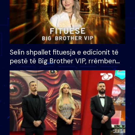
Selin shpallet fituesja e edicionit të
pestë të Big Brother VIP, rrëmben
çmimin e madh prej 100 mijë eurosh