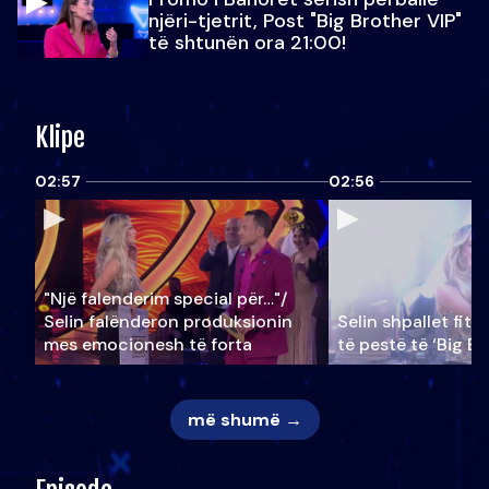
njëri-tjetrit, Post "Big Brother VIP"
të shtunën ora 21:00!
Klipe
02:57
02:56
"Një falenderim special për…"/
Selin falënderon produksionin
Selin shpallet fitu
mes emocionesh të forta
të pestë të ‘Big Br
më shumë →