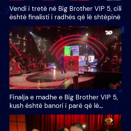
Vendi i tretë në Big Brother VIP 5, cili
është finalisti i radhës që lë shtëpinë
Finalja e madhe e Big Brother VIP 5,
kush është banori i parë që lë
shtëpinë dhe humb mundësinë për
të fituar çmimin e madh