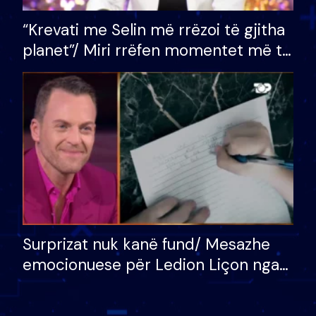
“Krevati me Selin më rrëzoi të gjitha
planet”/ Miri rrëfen momentet më të
bukura në shtëpinë e BB VIP: Do më
mungojë zilja e mëngjesit kur…
Surprizat nuk kanë fund/ Mesazhe
emocionuese për Ledion Liçon nga
nëna dhe fëmijët e tij, moderatori
nuk i mban dot lotët: Nuk meritoj…