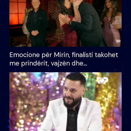
Emocione për Mirin, finalisti takohet
me prindërit, vajzën dhe
bashkëshorten: S’kemi ndonjë letër
divorci apo jo?