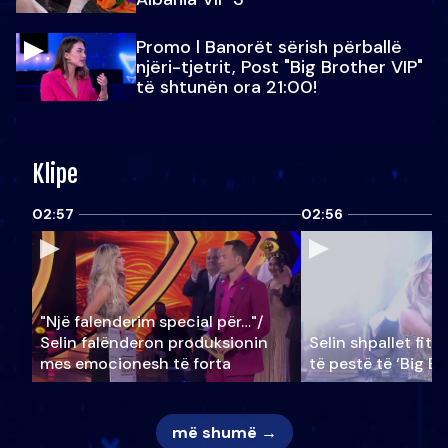
Promo l Banorët sërish përballë
njëri-tjetrit, Post "Big Brother VIP"
të shtunën ora 21:00!
Klipe
02:57
02:56
"Një falenderim special për…"/
Selin falënderon produksionin
Selin shpallet fitu
mes emocionesh të forta
të pestë të ‘Big Br
më shumë →