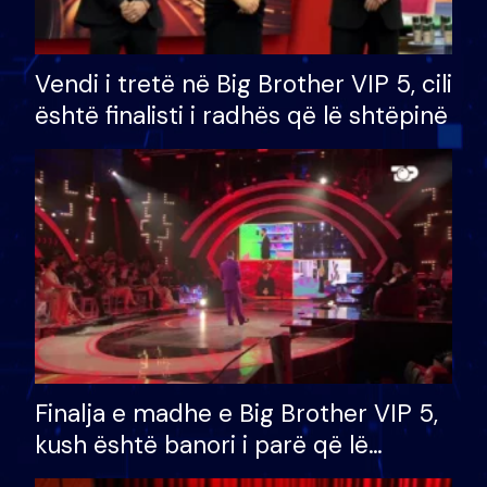
Vendi i tretë në Big Brother VIP 5, cili
është finalisti i radhës që lë shtëpinë
Finalja e madhe e Big Brother VIP 5,
kush është banori i parë që lë
shtëpinë dhe humb mundësinë për