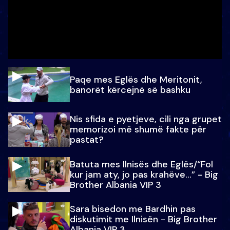
Paqe mes Eglës dhe Meritonit,
banorët kërcejnë së bashku
Nis sfida e pyetjeve, cili nga grupet
memorizoi më shumë fakte për
pastat?
Batuta mes Ilnisës dhe Eglës/“Fol
kur jam aty, jo pas krahëve…” - Big
Brother Albania VIP 3
Sara bisedon me Bardhin pas
diskutimit me Ilnisën - Big Brother
Albania VIP 3