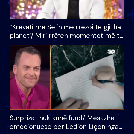
“Krevati me Selin më rrëzoi të gjitha
planet”/ Miri rrëfen momentet më të
bukura në shtëpinë e BB VIP: Do më
mungojë zilja e mëngjesit kur…
Surprizat nuk kanë fund/ Mesazhe
emocionuese për Ledion Liçon nga