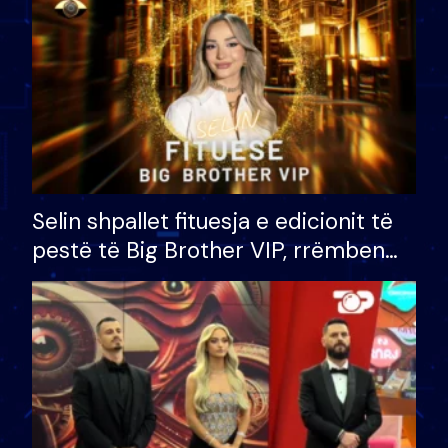
Selin shpallet fituesja e edicionit të
pestë të Big Brother VIP, rrëmben
çmimin e madh prej 100 mijë eurosh