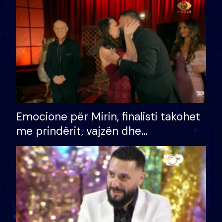
të fituar çmimin e madh
Emocione për Mirin, finalisti takohet
me prindërit, vajzën dhe
bashkëshorten: S’kemi ndonjë letër
divorci apo jo?