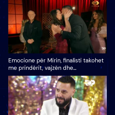
të fituar çmimin e madh
Emocione për Mirin, finalisti takohet
me prindërit, vajzën dhe
bashkëshorten: S’kemi ndonjë letër
divorci apo jo?