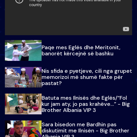
Paqe mes Eglës dhe Meritonit,
banorët kërcejnë së bashku
Nis sfida e pyetjeve, cili nga grupet
memorizoi më shumë fakte për
pastat?
Batuta mes Ilnisës dhe Eglës/“Fol
kur jam aty, jo pas krahëve…” - Big
Brother Albania VIP 3
Sara bisedon me Bardhin pas
diskutimit me Ilnisën - Big Brother
Albania VIP 3