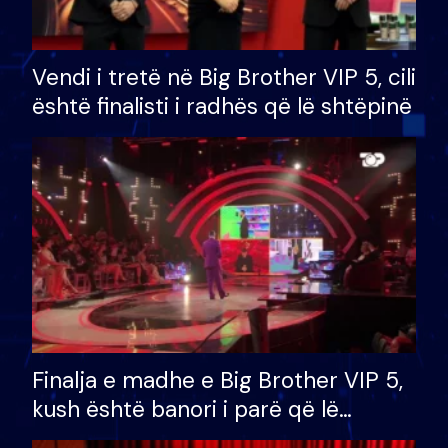
Vendi i tretë në Big Brother VIP 5, cili
është finalisti i radhës që lë shtëpinë
Finalja e madhe e Big Brother VIP 5,
kush është banori i parë që lë
shtëpinë dhe humb mundësinë për