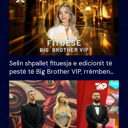
Selin shpallet fituesja e edicionit të
pestë të Big Brother VIP, rrëmben
çmimin e madh prej 100 mijë eurosh