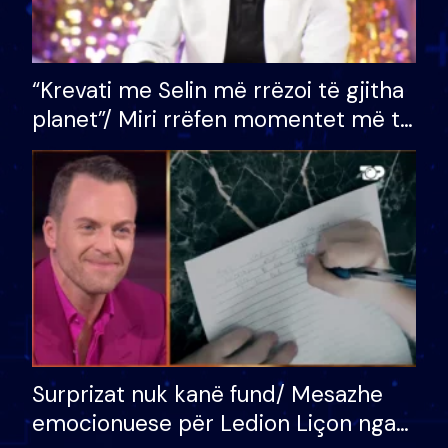
“Krevati me Selin më rrëzoi të gjitha
planet”/ Miri rrëfen momentet më të
bukura në shtëpinë e BB VIP: Do më
mungojë zilja e mëngjesit kur…
Surprizat nuk kanë fund/ Mesazhe
emocionuese për Ledion Liçon nga