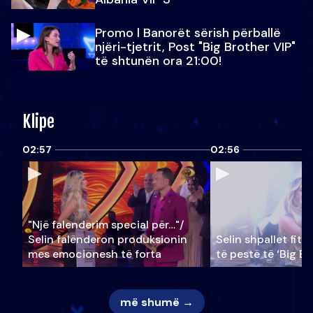
Promo l Banorët sërish përballë
njëri-tjetrit, Post "Big Brother VIP"
të shtunën ora 21:00!
Klipe
02:57
02:56
"Një falenderim special për…"/
Selin falënderon produksionin
Selin shpallet fitu
mes emocionesh të forta
të pestë të ‘Big Br
më shumë →