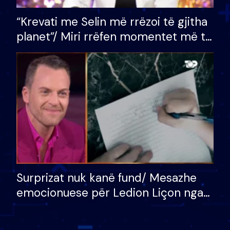
“Krevati me Selin më rrëzoi të gjitha
planet”/ Miri rrëfen momentet më të
bukura në shtëpinë e BB VIP: Do më
mungojë zilja e mëngjesit kur…
Surprizat nuk kanë fund/ Mesazhe
emocionuese për Ledion Liçon nga
nëna dhe fëmijët e tij, moderatori
nuk i mban dot lotët: Nuk meritoj…