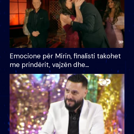
Emocione për Mirin, finalisti takohet
me prindërit, vajzën dhe
bashkëshorten: S’kemi ndonjë letër
divorci apo jo?