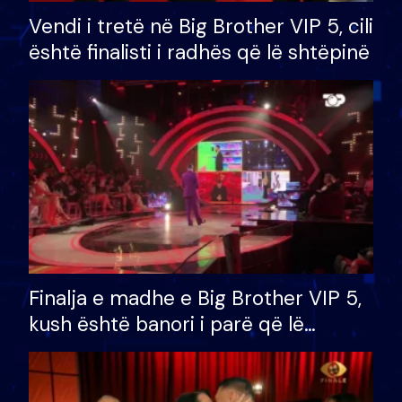
Vendi i tretë në Big Brother VIP 5, cili
është finalisti i radhës që lë shtëpinë
Finalja e madhe e Big Brother VIP 5,
kush është banori i parë që lë
shtëpinë dhe humb mundësinë për
të fituar çmimin e madh