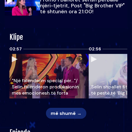
njëri-tjetrit, Post "Big Brother VIP"
të shtunën ora 21:00!
Klipe
02:57
02:56
"Një falenderim special për…"/
Selin falënderon produksionin
Selin shpallet fitu
mes emocionesh të forta
të pestë të ‘Big Br
më shumë →