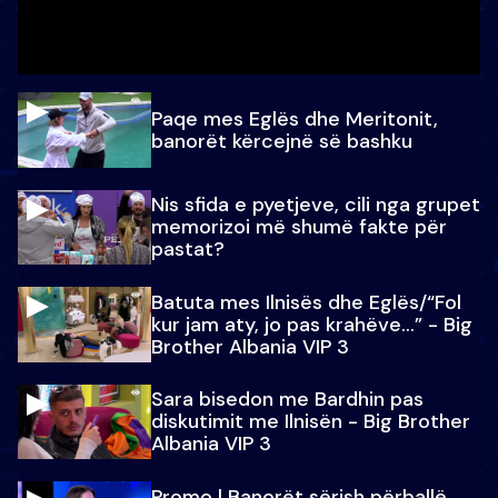
Paqe mes Eglës dhe Meritonit,
banorët kërcejnë së bashku
Nis sfida e pyetjeve, cili nga grupet
memorizoi më shumë fakte për
pastat?
Batuta mes Ilnisës dhe Eglës/“Fol
kur jam aty, jo pas krahëve…” - Big
Brother Albania VIP 3
Sara bisedon me Bardhin pas
diskutimit me Ilnisën - Big Brother
Albania VIP 3
Promo l Banorët sërish përballë