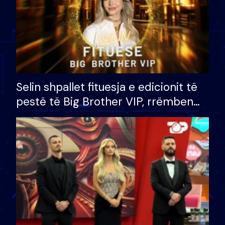
Selin shpallet fituesja e edicionit të
pestë të Big Brother VIP, rrëmben
çmimin e madh prej 100 mijë eurosh