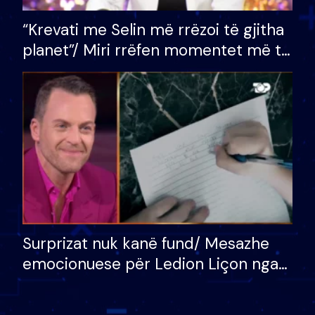
“Krevati me Selin më rrëzoi të gjitha
planet”/ Miri rrëfen momentet më të
bukura në shtëpinë e BB VIP: Do më
mungojë zilja e mëngjesit kur…
Surprizat nuk kanë fund/ Mesazhe
emocionuese për Ledion Liçon nga
nëna dhe fëmijët e tij, moderatori
nuk i mban dot lotët: Nuk meritoj…