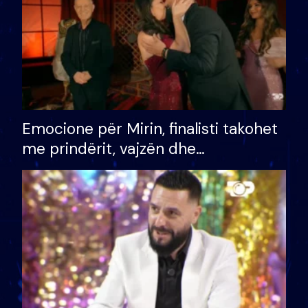
Emocione për Mirin, finalisti takohet
me prindërit, vajzën dhe
bashkëshorten: S’kemi ndonjë letër
divorci apo jo?