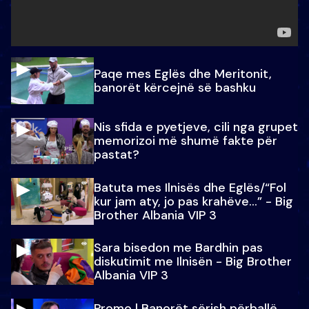
Paqe mes Eglës dhe Meritonit,
banorët kërcejnë së bashku
Nis sfida e pyetjeve, cili nga grupet
memorizoi më shumë fakte për
pastat?
Batuta mes Ilnisës dhe Eglës/“Fol
kur jam aty, jo pas krahëve…” - Big
Brother Albania VIP 3
Sara bisedon me Bardhin pas
diskutimit me Ilnisën - Big Brother
Albania VIP 3
Promo l Banorët sërish përballë