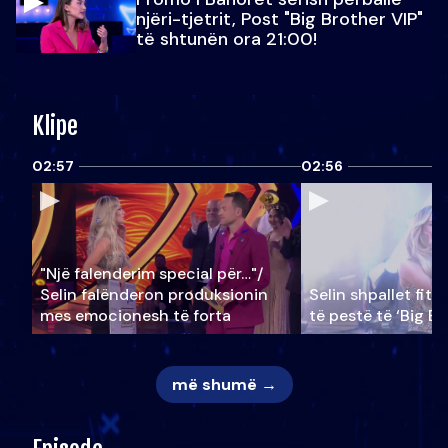
njëri-tjetrit, Post "Big Brother VIP"
të shtunën ora 21:00!
Klipe
02:57
02:56
"Një falenderim special për…"/
Selin falënderon produksionin
Selin shpallet fitu
mes emocionesh të forta
të pestë të ‘Big Br
më shumë →