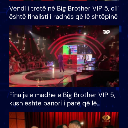
Vendi i tretë në Big Brother VIP 5, cili
është finalisti i radhës që lë shtëpinë
Finalja e madhe e Big Brother VIP 5,
kush është banori i parë që lë
shtëpinë dhe humb mundësinë për
të fituar çmimin e madh