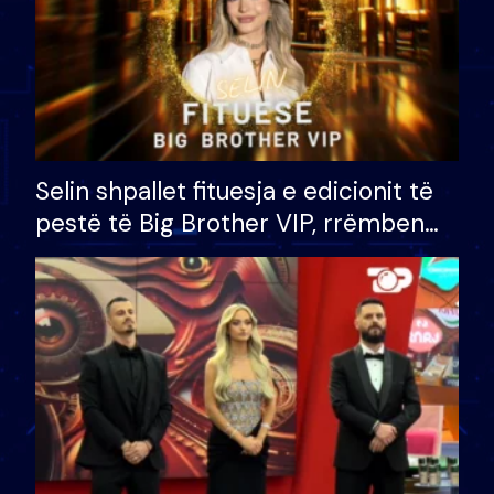
Selin shpallet fituesja e edicionit të
pestë të Big Brother VIP, rrëmben
çmimin e madh prej 100 mijë eurosh