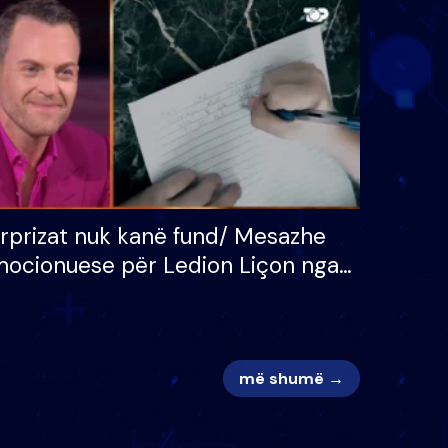
 për
S’kemi ndonjë letër divorci
adh
apo jo?
rprizat nuk kanë fund/ Mesazhe
ocionuese për Ledion Liçon nga
na dhe fëmijët e tij, moderatori
k i mban dot lotët: Nuk meritoj…
më shumë →