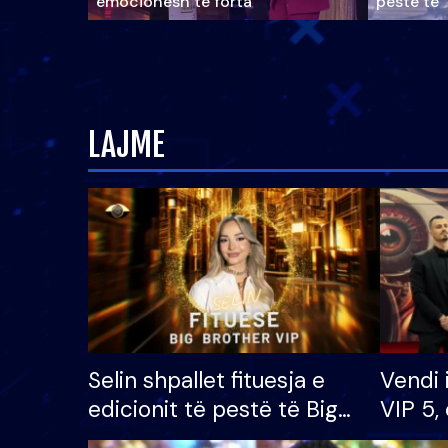
emocionesh të forta
pestë të 
LAJME
Selin shpallet fituesja e
Vendi 
edicionit të pestë të Big
VIP 5, 
Brother VIP, rrëmben
radhës