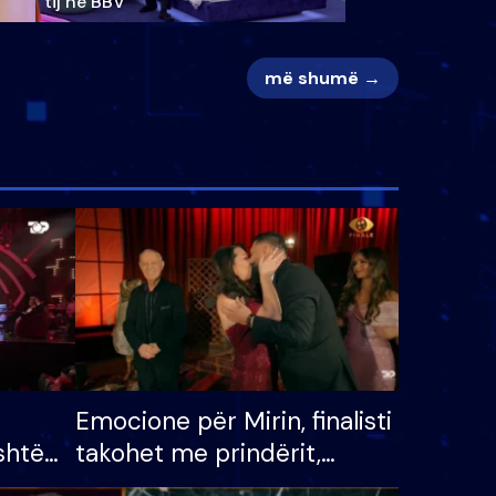
tij në BBV
më shumë →
Emocione për Mirin, finalisti
shtë
takohet me prindërit,
tëpinë
vajzën dhe bashkëshorten: