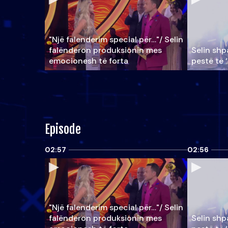
"Një falenderim special për…"/ Selin
falënderon produksionin mes
Selin shpa
emocionesh të forta
pestë të 
Episode
02:57
02:56
"Një falenderim special për…"/ Selin
falënderon produksionin mes
Selin shpa