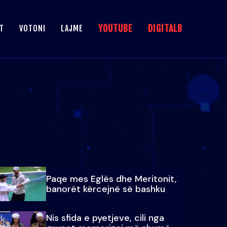
YOUTUBE
DIGITALB
T
VOTONI
LAJME
Paqe mes Eglës dhe Meritonit,
banorët kërcejnë së bashku
Nis sfida e pyetjeve, cili nga