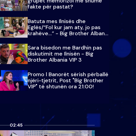
grupet memorizoi më shumë
fakte për pastat?
Batuta mes Ilnisës dhe
Eglës/“Fol kur jam aty, jo pas
krahëve…” - Big Brother Albania
VIP 3
Sara bisedon me Bardhin pas
diskutimit me Ilnisën - Big
Brother Albania VIP 3
Promo l Banorët sërish përballë
njëri-tjetrit, Post "Big Brother
VIP" të shtunën ora 21:00!
02:45