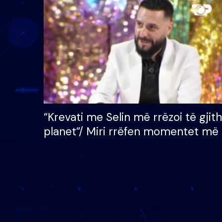
çmimin e madh prej 100
mijë eurosh
“Krevati me Selin më rrëzoi të gjit
planet”/ Miri rrëfen momentet më 
bukura në shtëpinë e BB VIP: Do 
mungojë zilja e mëngjesit kur…