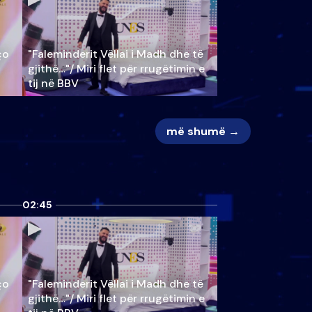
ço
"Faleminderit Vëllai i Madh dhe të
gjithë…"/ Miri flet për rrugëtimin e
tij në BBV
më shumë →
02:45
ço
"Faleminderit Vëllai i Madh dhe të
gjithë…"/ Miri flet për rrugëtimin e