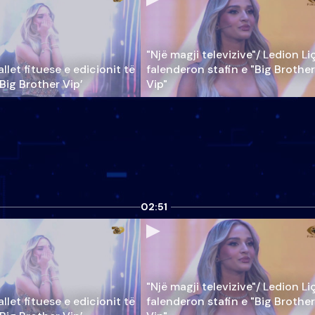
"Një magji televizive"/ Ledion Li
llet fituese e edicionit të
falenderon stafin e "Big Brother
‘Big Brother Vip’
Vip"
02:51
"Një magji televizive"/ Ledion Li
llet fituese e edicionit të
falenderon stafin e "Big Brother