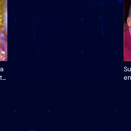
dhe humb mundësinë
të fituar çmimin e m
ha
Su
të
em
më
në
nu