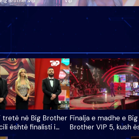
‘Big Brother Vip’
Vip"
i tretë në Big Brother
Finalja e madhe e Big
cili është finalisti i
Brother VIP 5, kush ë
 që lë shtëpinë
banori i parë që lë sh