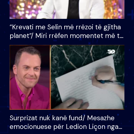
“Krevati me Selin më rrëzoi të gjitha
planet”/ Miri rrëfen momentet më të
bukura në shtëpinë e BB VIP: Do më
mungojë zilja e mëngjesit kur…
Surprizat nuk kanë fund/ Mesazhe
emocionuese për Ledion Liçon nga