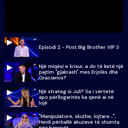
Episodi 2 - Post Big Brother VIP 3
Një miqësi e krisur, a do të ketë një
pajtim "gjakrash" mes Erjolës dhe
Gracianos?
Një strateg si Juli? Sa i vërtetë
apo përllogaritës ka qenë ai në
lojë
"Manipulatore, skuthe, lojtare...",
Heidi përballë akuzave të shumta
nga banorët