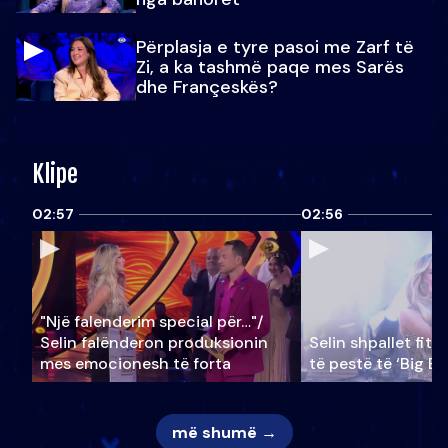
Përplasja e tyre pasoi me Zarf të
Zi, a ka tashmë paqe mes Sarës
dhe Françeskës?
Klipe
02:57
02:56
"Një falenderim special për…"/
Selin falënderon produksionin
Selin shpallet fitu
mes emocionesh të forta
të pestë të ‘Big Br
më shumë →