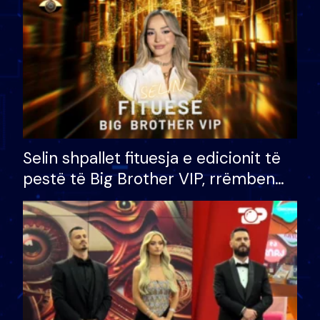
Selin shpallet fituesja e edicionit të
pestë të Big Brother VIP, rrëmben
çmimin e madh prej 100 mijë eurosh