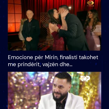
të fituar çmimin e madh
Emocione për Mirin, finalisti takohet
me prindërit, vajzën dhe
bashkëshorten: S’kemi ndonjë letër
divorci apo jo?