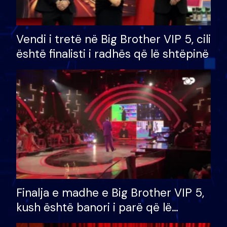
Vendi i tretë në Big Brother VIP 5, cili
është finalisti i radhës që lë shtëpinë
Finalja e madhe e Big Brother VIP 5,
kush është banori i parë që lë
shtëpinë dhe humb mundësinë për