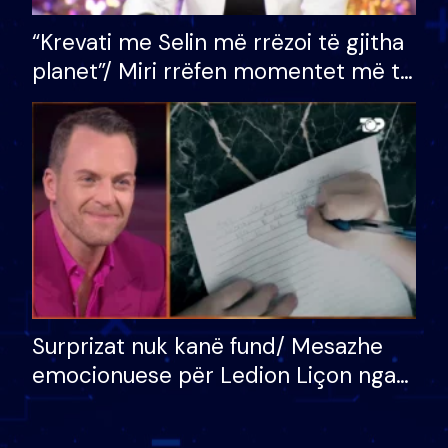
“Krevati me Selin më rrëzoi të gjitha
planet”/ Miri rrëfen momentet më të
bukura në shtëpinë e BB VIP: Do më
mungojë zilja e mëngjesit kur…
Surprizat nuk kanë fund/ Mesazhe
emocionuese për Ledion Liçon nga
nëna dhe fëmijët e tij, moderatori
nuk i mban dot lotët: Nuk meritoj…