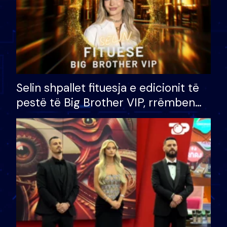
Selin shpallet fituesja e edicionit të
pestë të Big Brother VIP, rrëmben
çmimin e madh prej 100 mijë eurosh