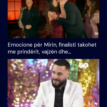
Emocione për Mirin, finalisti takohet
me prindërit, vajzën dhe
bashkëshorten: S’kemi ndonjë letër
divorci apo jo?