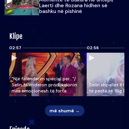
Laerti dhe Rozana hidhen së
bashku në pishinë
Klipe
02:57
02:56
"Një falenderim special për…"/
Selin falënderon produksionin
Selin shpallet fitu
mes emocionesh të forta
të pestë të ‘Big Br
më shumë →