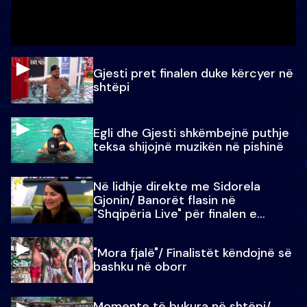
Gjesti pret finalen duke kërcyer në
shtëpi
Egli dhe Gjesti shkëmbejnë puthje
teksa shijojnë muzikën në pishinë
Në lidhje direkte me Sidorela
Gjonin/ Banorët flasin në
"Shqipëria Live" për finalen e
madhe
"Mora fjalë"/ Finalistët këndojnë së
bashku në oborr
Momente të bukura në shtëpi/