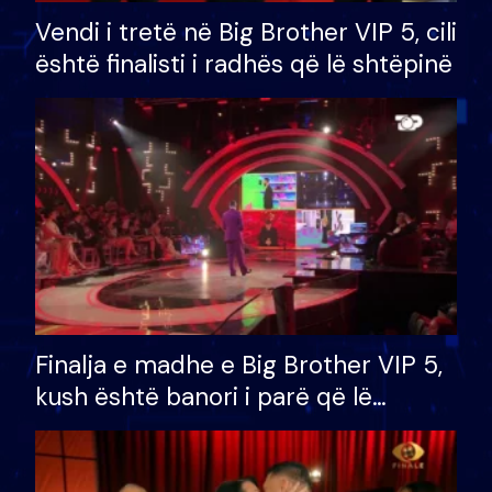
Vendi i tretë në Big Brother VIP 5, cili
është finalisti i radhës që lë shtëpinë
Finalja e madhe e Big Brother VIP 5,
kush është banori i parë që lë
shtëpinë dhe humb mundësinë për
të fituar çmimin e madh