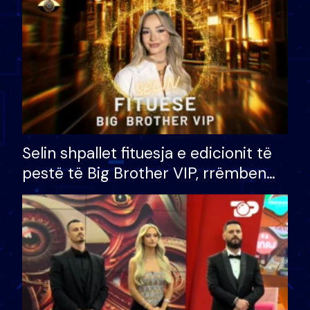
Selin shpallet fituesja e edicionit të
pestë të Big Brother VIP, rrëmben
çmimin e madh prej 100 mijë eurosh