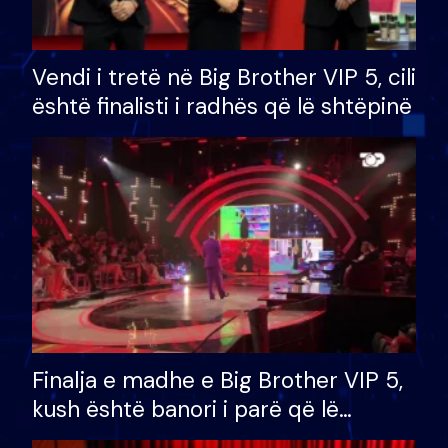
Vendi i tretë në Big Brother VIP 5, cili
është finalisti i radhës që lë shtëpinë
Finalja e madhe e Big Brother VIP 5,
kush është banori i parë që lë
shtëpinë dhe humb mundësinë për