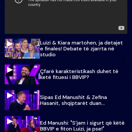
Luizi & Kiara martohen, ja detajet
e finales! Debate të zjarrta në
studio
Çfarë karakteristikash duhet të
ketë fituesi i BBVIP?
Sipas Ed Manushit & Zefina
Hasanit, shqiptarët duan...
Ed Manushi: "S’jam i sigurt që këtë
BBVIP e fiton Luizi, ja pse!"