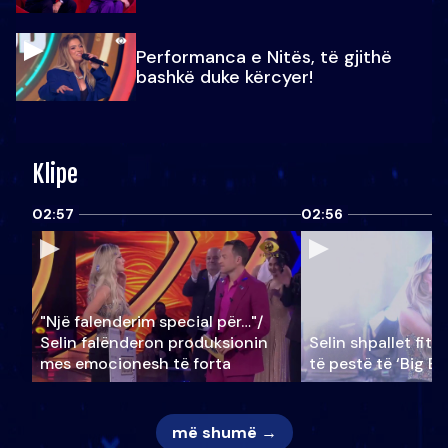
Performanca e Nitës, të gjithë
bashkë duke kërcyer!
Klipe
02:57
02:56
"Një falenderim special për…"/
Selin falënderon produksionin
Selin shpallet fitu
mes emocionesh të forta
të pestë të ‘Big Br
më shumë →