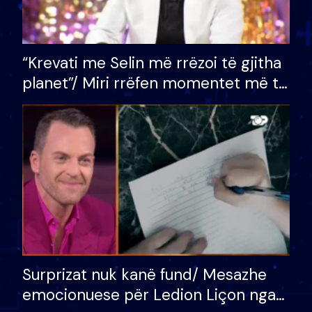
“Krevati me Selin më rrëzoi të gjitha
planet”/ Miri rrëfen momentet më të
bukura në shtëpinë e BB VIP: Do më
mungojë zilja e mëngjesit kur…
Surprizat nuk kanë fund/ Mesazhe
emocionuese për Ledion Liçon nga