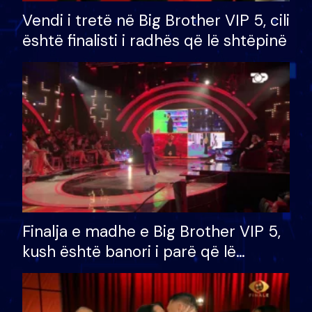
Vendi i tretë në Big Brother VIP 5, cili
është finalisti i radhës që lë shtëpinë
Finalja e madhe e Big Brother VIP 5,
kush është banori i parë që lë
shtëpinë dhe humb mundësinë për
të fituar çmimin e madh