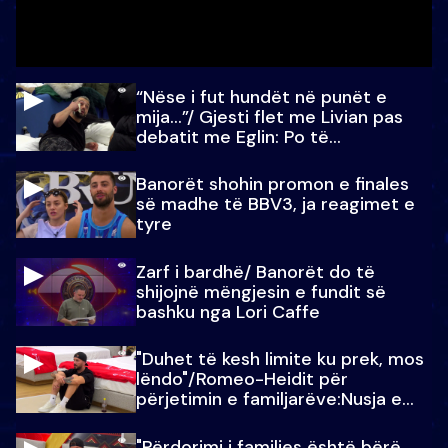
“Nëse i fut hundët në punët e
mija…”/ Gjesti flet me Livian pas
debatit me Eglin: Po të
paralajmëroj
Banorët shohin promon e finales
së madhe të BBV3, ja reagimet e
tyre
Zarf i bardhë/ Banorët do të
shijojnë mëngjesin e fundit së
bashku nga Lori Caffe
"Duhet të kesh limite ku prek, mos
lëndo"/Romeo-Heidit për
përjetimin e familjarëve:Nusja e
Julit…
"Përdorimi i familjes është bërë