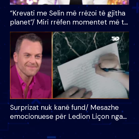
“Krevati me Selin më rrëzoi të gjitha
planet”/ Miri rrëfen momentet më të
bukura në shtëpinë e BB VIP: Do më
mungojë zilja e mëngjesit kur…
Surprizat nuk kanë fund/ Mesazhe
emocionuese për Ledion Liçon nga
nëna dhe fëmijët e tij, moderatori
nuk i mban dot lotët: Nuk meritoj…