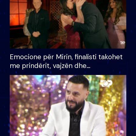
Emocione për Mirin, finalisti takohet
me prindërit, vajzën dhe
bashkëshorten: S’kemi ndonjë letër
divorci apo jo?