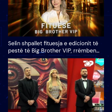
Selin shpallet fituesja e edicionit të
pestë të Big Brother VIP, rrëmben
çmimin e madh prej 100 mijë eurosh