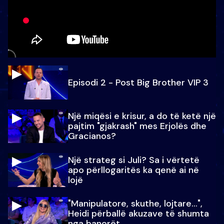
Episodi 2 - Post Big Brother VIP 3
Një miqësi e krisur, a do të ketë një
pajtim "gjakrash" mes Erjolës dhe
Gracianos?
Një strateg si Juli? Sa i vërtetë
apo përllogaritës ka qenë ai në
lojë
"Manipulatore, skuthe, lojtare...",
Heidi përballë akuzave të shumta
nga banorët