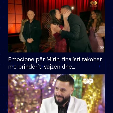
të fituar çmimin e madh
Emocione për Mirin, finalisti takohet
me prindërit, vajzën dhe
bashkëshorten: S’kemi ndonjë letër
divorci apo jo?