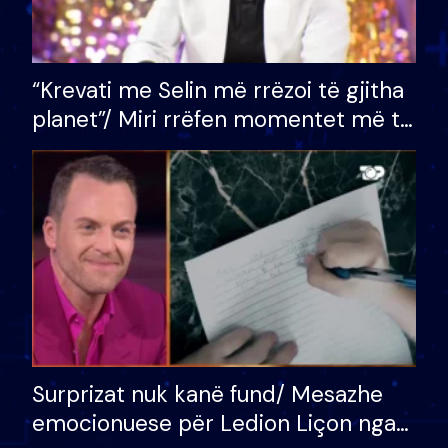
“Krevati me Selin më rrëzoi të gjitha
planet”/ Miri rrëfen momentet më të
bukura në shtëpinë e BB VIP: Do më
mungojë zilja e mëngjesit kur…
Surprizat nuk kanë fund/ Mesazhe
emocionuese për Ledion Liçon nga