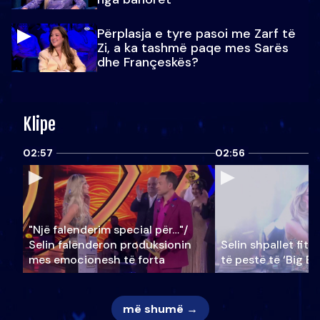
Përplasja e tyre pasoi me Zarf të
Zi, a ka tashmë paqe mes Sarës
dhe Françeskës?
Klipe
02:57
02:56
"Një falenderim special për…"/
Selin falënderon produksionin
Selin shpallet fitu
mes emocionesh të forta
të pestë të ‘Big Br
më shumë →