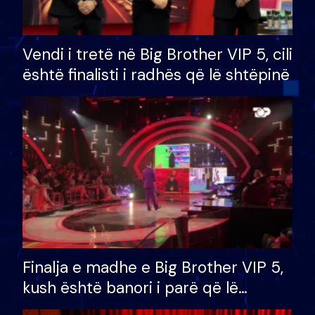
Vendi i tretë në Big Brother VIP 5, cili
është finalisti i radhës që lë shtëpinë
Finalja e madhe e Big Brother VIP 5,
kush është banori i parë që lë
shtëpinë dhe humb mundësinë për