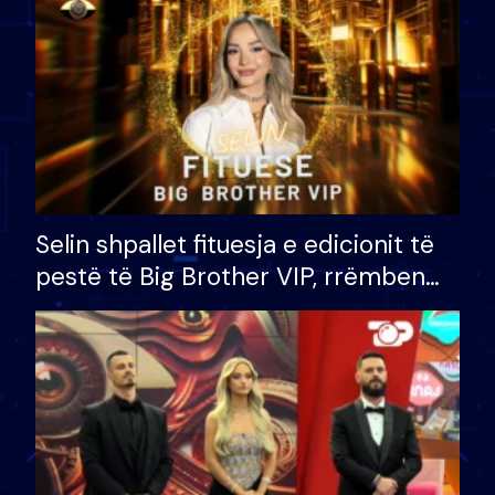
Selin shpallet fituesja e edicionit të
pestë të Big Brother VIP, rrëmben
çmimin e madh prej 100 mijë eurosh