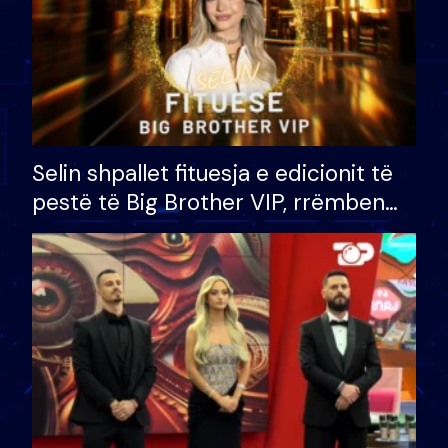
Selin shpallet fituesja e edicionit të
pestë të Big Brother VIP, rrëmben
çmimin e madh prej 100 mijë eurosh