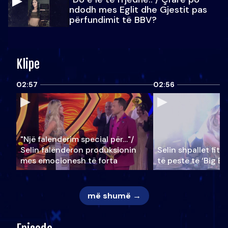
ndodh mes Eglit dhe Gjestit pas
përfundimit të BBV?
Klipe
02:57
02:56
"Një falenderim special për…"/
Selin falënderon produksionin
Selin shpallet fitu
mes emocionesh të forta
të pestë të ‘Big Br
më shumë →