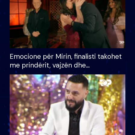
Emocione për Mirin, finalisti takohet
me prindërit, vajzën dhe
bashkëshorten: S’kemi ndonjë letër
divorci apo jo?