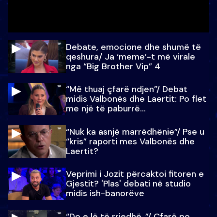
Debate, emocione dhe shumë të
qeshura/ Ja ‘meme’-t më virale
nga “Big Brother Vip” 4
“Më thuaj çfarë ndjen”/ Debat
midis Valbonës dhe Laertit: Po flet
me një të paburrë...
“Nuk ka asnjë marrëdhënie”/ Pse u
“kris” raporti mes Valbonës dhe
Laertit?
Veprimi i Jozit përcaktoi fitoren e
Gjestit? 'Plas' debati në studio
midis ish-banorëve
“Do e lë të rrjedhë..”/ Çfarë po