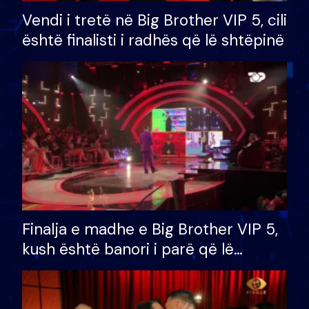
Vendi i tretë në Big Brother VIP 5, cili
është finalisti i radhës që lë shtëpinë
Finalja e madhe e Big Brother VIP 5,
kush është banori i parë që lë
shtëpinë dhe humb mundësinë për
të fituar çmimin e madh