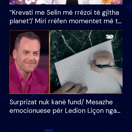
“Krevati me Selin më rrëzoi të gjitha
planet”/ Miri rrëfen momentet më të
bukura në shtëpinë e BB VIP: Do më
mungojë zilja e mëngjesit kur…
Surprizat nuk kanë fund/ Mesazhe
emocionuese për Ledion Liçon nga
nëna dhe fëmijët e tij, moderatori
nuk i mban dot lotët: Nuk meritoj…