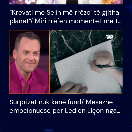
“Krevati me Selin më rrëzoi të gjitha
planet”/ Miri rrëfen momentet më të
bukura në shtëpinë e BB VIP: Do më
mungojë zilja e mëngjesit kur…
Surprizat nuk kanë fund/ Mesazhe
emocionuese për Ledion Liçon nga
nëna dhe fëmijët e tij, moderatori
nuk i mban dot lotët: Nuk meritoj…