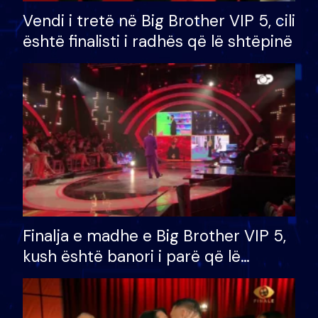
Vendi i tretë në Big Brother VIP 5, cili
është finalisti i radhës që lë shtëpinë
Finalja e madhe e Big Brother VIP 5,
kush është banori i parë që lë
shtëpinë dhe humb mundësinë për
të fituar çmimin e madh