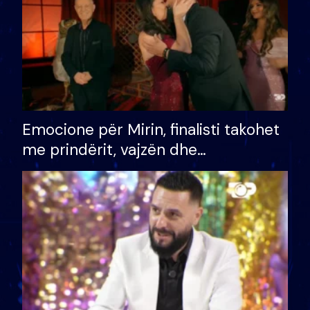
Emocione për Mirin, finalisti takohet
me prindërit, vajzën dhe
bashkëshorten: S’kemi ndonjë letër
divorci apo jo?