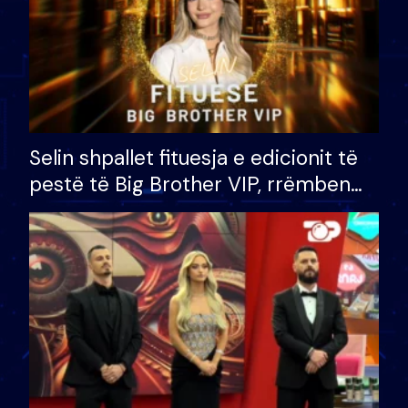
Selin shpallet fituesja e edicionit të
pestë të Big Brother VIP, rrëmben
çmimin e madh prej 100 mijë eurosh