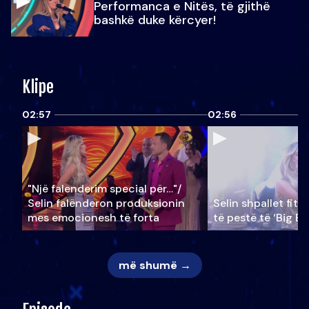
Performanca e Nitës, të gjithë
bashkë duke kërcyer!
Klipe
02:57
02:56
"Një falenderim special për…"/
Selin falënderon produksionin
Selin shpallet fitu
mes emocionesh të forta
të pestë të ‘Big Br
më shumë →