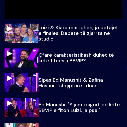
Luizi & Kiara martohen, ja detajet
e finales! Debate të zjarrta në
studio
Çfarë karakteristikash duhet të
ketë fituesi i BBVIP?
Sipas Ed Manushit & Zefina
Hasanit, shqiptarët duan...
Ed Manushi: "S’jam i sigurt që këtë
BBVIP e fiton Luizi, ja pse!"