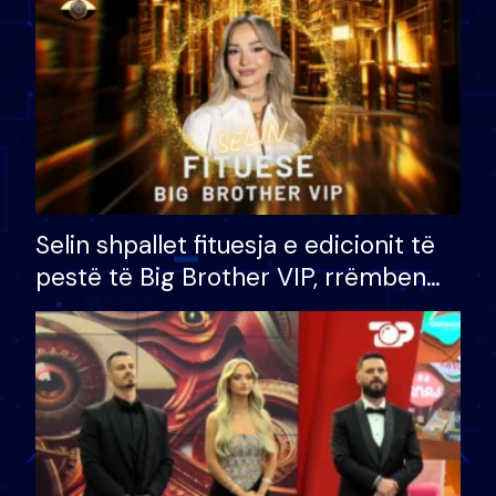
Selin shpallet fituesja e edicionit të
pestë të Big Brother VIP, rrëmben
çmimin e madh prej 100 mijë eurosh