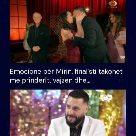
të fituar çmimin e madh
Emocione për Mirin, finalisti takohet
me prindërit, vajzën dhe
bashkëshorten: S’kemi ndonjë letër
divorci apo jo?