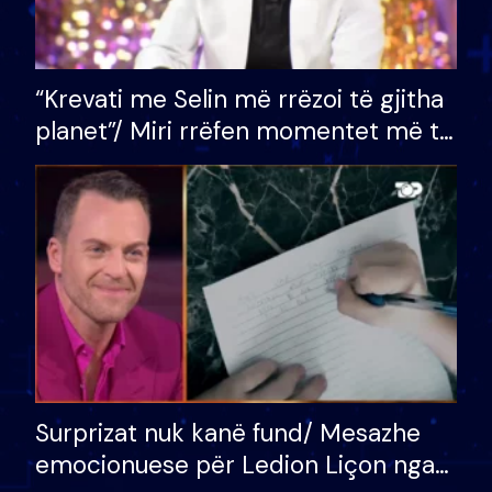
“Krevati me Selin më rrëzoi të gjitha
planet”/ Miri rrëfen momentet më të
bukura në shtëpinë e BB VIP: Do më
mungojë zilja e mëngjesit kur…
Surprizat nuk kanë fund/ Mesazhe
emocionuese për Ledion Liçon nga