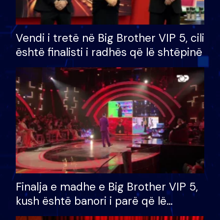
Vendi i tretë në Big Brother VIP 5, cili
është finalisti i radhës që lë shtëpinë
Finalja e madhe e Big Brother VIP 5,
kush është banori i parë që lë
shtëpinë dhe humb mundësinë për