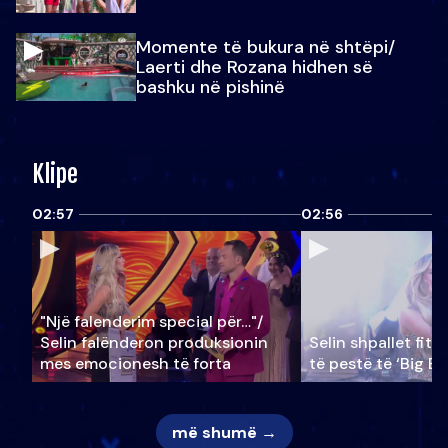
Momente të bukura në shtëpi/
Laerti dhe Rozana hidhen së
bashku në pishinë
Klipe
02:57
02:56
"Një falenderim special për…"/
Selin falënderon produksionin
Selin shpallet fitu
mes emocionesh të forta
të pestë të ‘Big Br
më shumë →