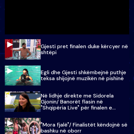
Gjesti pret finalen duke kërcyer në
shtëpi
Egli dhe Gjesti shkëmbejnë puthje
teksa shijojnë muzikën në pishinë
Në lidhje direkte me Sidorela
Gjonin/ Banorët flasin në
"Shqipëria Live" për finalen e
madhe
"Mora fjalë"/ Finalistët këndojnë së
bashku në oborr