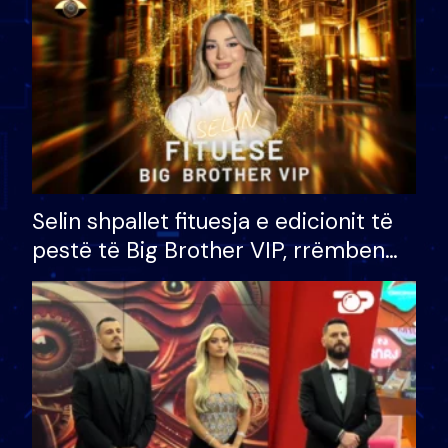
Selin shpallet fituesja e edicionit të
pestë të Big Brother VIP, rrëmben
çmimin e madh prej 100 mijë eurosh