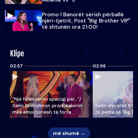
Promo l Banorët sërish përballë
njëri-tjetrit, Post "Big Brother VIP"
të shtunën ora 21:00!
Klipe
02:57
02:56
"Një falenderim special për…"/
Selin falënderon produksionin
Selin shpallet fitu
mes emocionesh të forta
të pestë të ‘Big Br
më shumë →