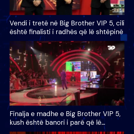
Vendi i tretë në Big Brother VIP 5, cili
është finalisti i radhës që lë shtëpinë
Finalja e madhe e Big Brother VIP 5,
kush është banori i parë që lë
shtëpinë dhe humb mundësinë për