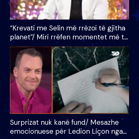
“Krevati me Selin më rrëzoi të gjitha
planet”/ Miri rrëfen momentet më të
bukura në shtëpinë e BB VIP: Do më
mungojë zilja e mëngjesit kur…
Surprizat nuk kanë fund/ Mesazhe
emocionuese për Ledion Liçon nga