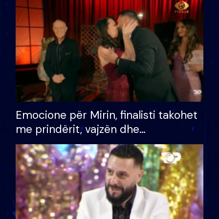
të fituar çmimin e madh
Emocione për Mirin, finalisti takohet
me prindërit, vajzën dhe
bashkëshorten: S’kemi ndonjë letër
divorci apo jo?