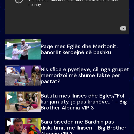
Paqe mes Eglës dhe Meritonit,
banorët kërcejnë së bashku
Nis sfida e pyetjeve, cili nga grupet
memorizoi më shumë fakte për
pastat?
Batuta mes Ilnisës dhe Eglës/“Fol
kur jam aty, jo pas krahëve…” - Big
Brother Albania VIP 3
Sara bisedon me Bardhin pas
diskutimit me Ilnisën - Big Brother
Albania VIP 3