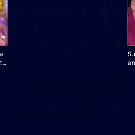
ha
Su
të
em
më
në
nu