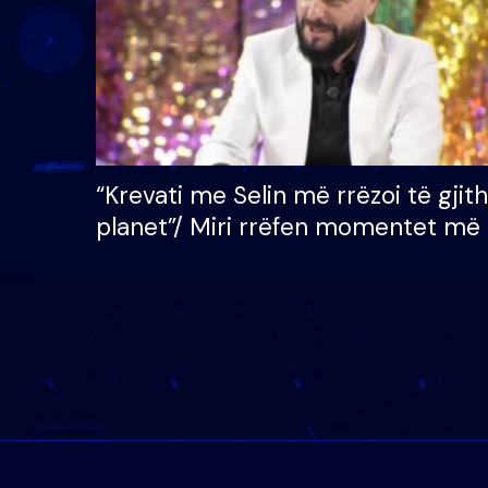
“Krevati me Selin më rrëzoi të gjit
planet”/ Miri rrëfen momentet më 
bukura në shtëpinë e BB VIP: Do 
mungojë zilja e mëngjesit kur…