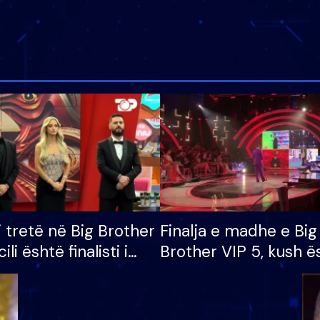
i tretë në Big Brother
Finalja e madhe e Big
cili është finalisti i
Brother VIP 5, kush ë
 që lë shtëpinë
banori i parë që lë sh
dhe humb mundësinë
të fituar çmimin e m