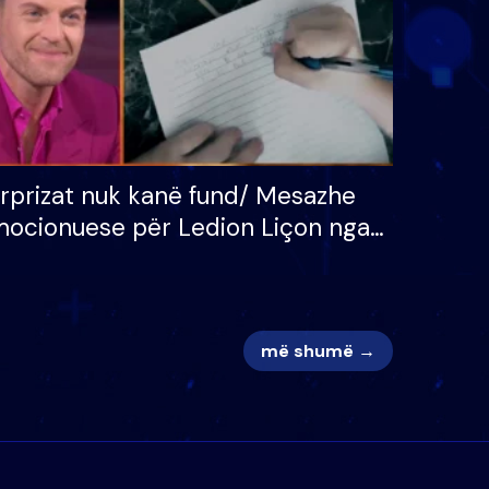
rprizat nuk kanë fund/ Mesazhe
ocionuese për Ledion Liçon nga
na dhe fëmijët e tij, moderatori
k i mban dot lotët: Nuk meritoj…
më shumë →