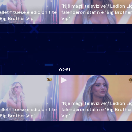
"Një magji televizive"/ Ledion Li
llet fituese e edicionit të
falenderon stafin e "Big Brother
‘Big Brother Vip’
Vip"
02:51
"Një magji televizive"/ Ledion Li
llet fituese e edicionit të
falenderon stafin e "Big Brother
‘Big Brother Vip’
Vip"