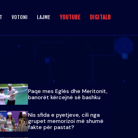
YOUTUBE
DIGITALB
T
VOTONI
LAJME
Paqe mes Eglës dhe Meritonit,
banorët kërcejnë së bashku
Nis sfida e pyetjeve, cili nga
grupet memorizoi më shumë
fakte për pastat?