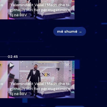
ço
"Faleminderit Vëllai i Madh dhe të
gjithë…"/ Miri flet për rrugëtimin e
tij në BBV
më shumë →
02:45
ço
"Faleminderit Vëllai i Madh dhe të
gjithë…"/ Miri flet për rrugëtimin e
tij në BBV