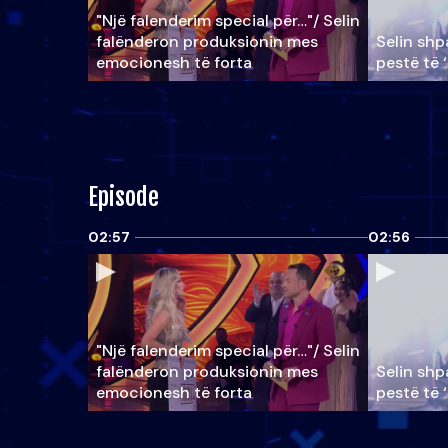
"Një falenderim special për…"/ Selin
falënderon produksionin mes
Selin shpa
emocionesh të forta
pestë të 
Episode
02:57
02:56
"Një falenderim special për…"/ Selin
falënderon produksionin mes
Selin shpa
emocionesh të forta
pestë të 