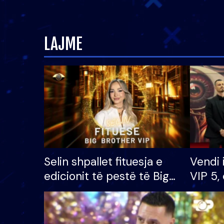
LAJME
Selin shpallet fituesja e
Vendi 
edicionit të pestë të Big
VIP 5, 
Brother VIP, rrëmben
radhës
çmimin e madh prej 100
mijë eurosh