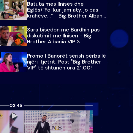
Batuta mes Ilnisës dhe
Eglës/“Fol kur jam aty, jo pas
krahëve…” - Big Brother Albania
VIP 3
Sara bisedon me Bardhin pas
diskutimit me Ilnisën - Big
Brother Albania VIP 3
Promo l Banorët sërish përballë
njëri-tjetrit, Post "Big Brother
VIP" të shtunën ora 21:00!
02:45