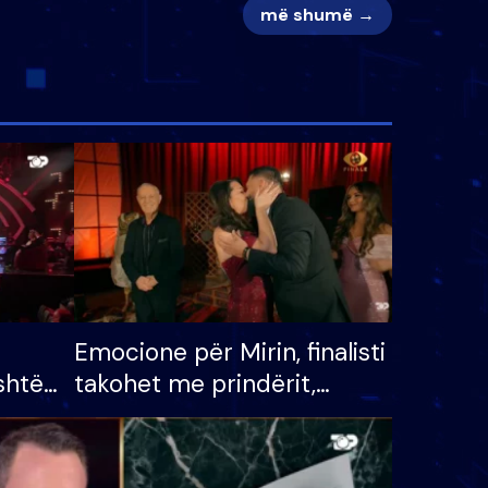
më shumë →
Emocione për Mirin, finalisti
shtë
takohet me prindërit,
tëpinë
vajzën dhe bashkëshorten:
 për
S’kemi ndonjë letër divorci
adh
apo jo?