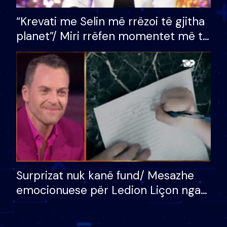
“Krevati me Selin më rrëzoi të gjitha
planet”/ Miri rrëfen momentet më të
bukura në shtëpinë e BB VIP: Do më
mungojë zilja e mëngjesit kur…
Surprizat nuk kanë fund/ Mesazhe
emocionuese për Ledion Liçon nga
nëna dhe fëmijët e tij, moderatori
nuk i mban dot lotët: Nuk meritoj…