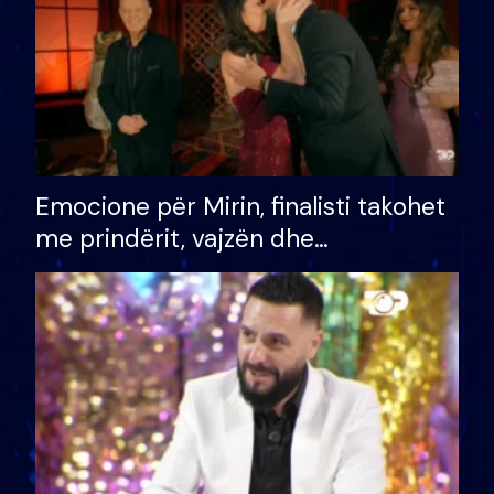
Emocione për Mirin, finalisti takohet
me prindërit, vajzën dhe
bashkëshorten: S’kemi ndonjë letër
divorci apo jo?