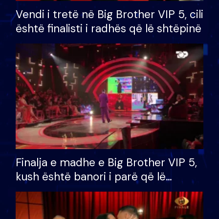
Vendi i tretë në Big Brother VIP 5, cili
është finalisti i radhës që lë shtëpinë
Finalja e madhe e Big Brother VIP 5,
kush është banori i parë që lë
shtëpinë dhe humb mundësinë për
të fituar çmimin e madh