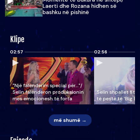
Laerti dhe Rozana hidhen së
bashku në pishinë
Klipe
02:57
02:56
"Një falenderim special për…"/
Selin falënderon produksionin
Selin shpallet fitu
mes emocionesh të forta
të pestë të ‘Big Br
më shumë →