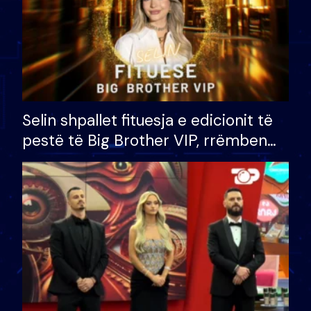
Selin shpallet fituesja e edicionit të
pestë të Big Brother VIP, rrëmben
çmimin e madh prej 100 mijë eurosh