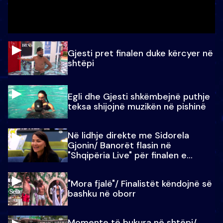
Gjesti pret finalen duke kërcyer në
shtëpi
Egli dhe Gjesti shkëmbejnë puthje
teksa shijojnë muzikën në pishinë
Në lidhje direkte me Sidorela
Gjonin/ Banorët flasin në
"Shqipëria Live" për finalen e
madhe
"Mora fjalë"/ Finalistët këndojnë së
bashku në oborr
Momente të bukura në shtëpi/