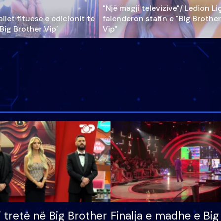
"Një magji televizive"/ Ledion Li
llet fituese e edicionit të
falenderon stafin e "Big Brother
‘Big Brother Vip’
Vip"
i tretë në Big Brother
Finalja e madhe e Big