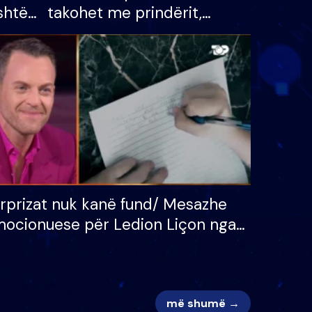
shtë
takohet me prindërit,
tëpinë
vajzën dhe bashkëshorten:
 për
S’kemi ndonjë letër divorci
adh
apo jo?
rprizat nuk kanë fund/ Mesazhe
ocionuese për Ledion Liçon nga
na dhe fëmijët e tij, moderatori
k i mban dot lotët: Nuk meritoj…
më shumë →