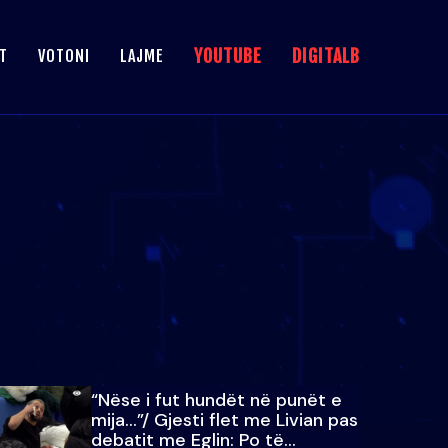
YOUTUBE
DIGITALB
T
VOTONI
LAJME
“Nëse i fut hundët në punët e
mija…”/ Gjesti flet me Livian pas
debatit me Eglin: Po të