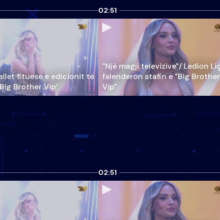
02:51
"Një magji televizive"/ Ledion Li
llet fituese e edicionit të
falenderon stafin e "Big Brother
‘Big Brother Vip’
Vip"
02:51