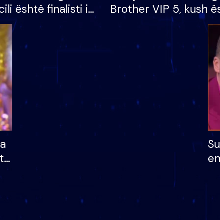
cili është finalisti i
Brother VIP 5, kush ë
 që lë shtëpinë
banori i parë që lë sh
dhe humb mundësinë
të fituar çmimin e m
ha
Su
të
em
më
në
nu