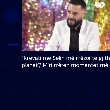
çmimin e madh prej 100
mijë eurosh
“Krevati me Selin më rrëzoi të gjit
planet”/ Miri rrëfen momentet më 
bukura në shtëpinë e BB VIP: Do 
mungojë zilja e mëngjesit kur…