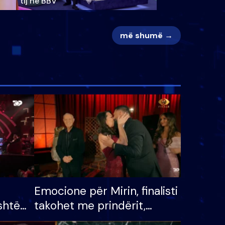
tij në BBV
më shumë →
Emocione për Mirin, finalisti
shtë
takohet me prindërit,
tëpinë
vajzën dhe bashkëshorten: