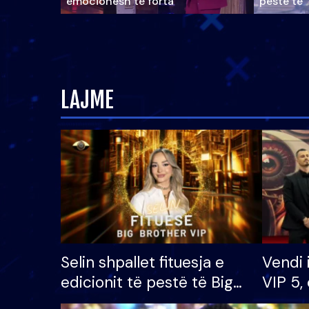
emocionesh të forta
pestë të 
LAJME
Selin shpallet fituesja e
Vendi 
edicionit të pestë të Big
VIP 5, 
Brother VIP, rrëmben
radhës