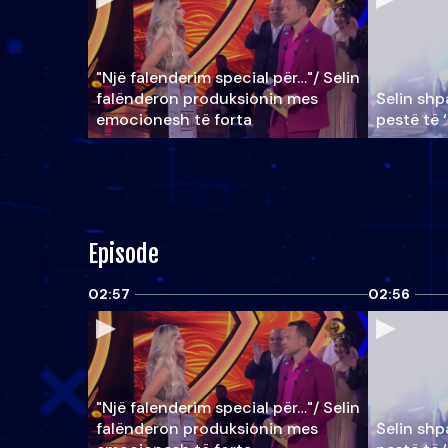
"Një falenderim special për…"/ Selin
falënderon produksionin mes
Selin shpa
emocionesh të forta
pestë të 
Episode
02:57
02:56
"Një falenderim special për…"/ Selin
falënderon produksionin mes
Selin shpa