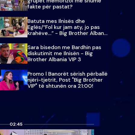
grupet memorizoi më shumë
fakte për pastat?
Batuta mes Ilnisës dhe
Eglës/“Fol kur jam aty, jo pas
krahëve…” - Big Brother Albania
VIP 3
Sara bisedon me Bardhin pas
diskutimit me Ilnisën - Big
Brother Albania VIP 3
Promo l Banorët sërish përballë
njëri-tjetrit, Post "Big Brother
VIP" të shtunën ora 21:00!
02:45