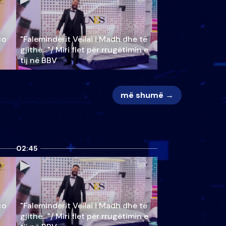
ço
"Faleminderit Vëllai i Madh dhe të
gjithë…"/ Miri flet për rrugëtimin e
tij në BBV
më shumë →
02:45
ço
"Faleminderit Vëllai i Madh dhe të
gjithë…"/ Miri flet për rrugëtimin e