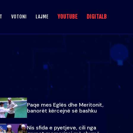
YOUTUBE
DIGITALB
T
VOTONI
LAJME
Paqe mes Eglës dhe Meritonit,
banorët kërcejnë së bashku
Nis sfida e pyetjeve, cili nga