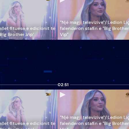
"Një magji televizive"/ Ledion Li
llet fituese e edicionit të
falenderon stafin e "Big Brother
‘Big Brother Vip’
Vip"
02:51
"Një magji televizive"/ Ledion Li
llet fituese e edicionit të
falenderon stafin e "Big Brother