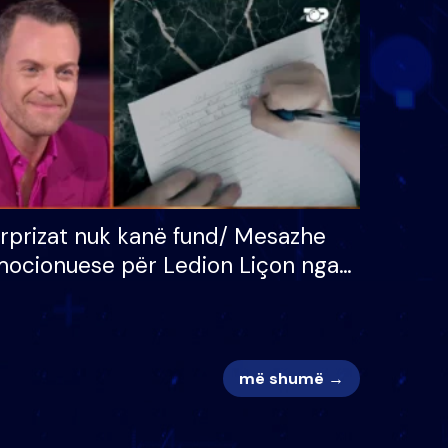
 për
S’kemi ndonjë letër divorci
adh
apo jo?
rprizat nuk kanë fund/ Mesazhe
ocionuese për Ledion Liçon nga
na dhe fëmijët e tij, moderatori
k i mban dot lotët: Nuk meritoj…
më shumë →