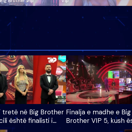
‘Big Brother Vip’
Vip"
i tretë në Big Brother
Finalja e madhe e Big
cili është finalisti i
Brother VIP 5, kush ë
 që lë shtëpinë
banori i parë që lë sh