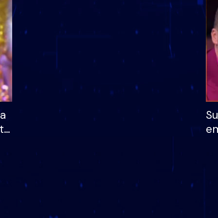
dhe humb mundësinë
të fituar çmimin e m
ha
Su
të
em
më
në
nu