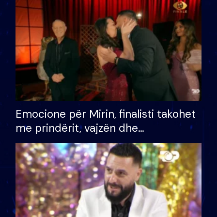
të fituar çmimin e madh
Emocione për Mirin, finalisti takohet
me prindërit, vajzën dhe
bashkëshorten: S’kemi ndonjë letër
divorci apo jo?