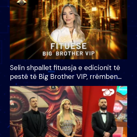
Selin shpallet fituesja e edicionit të
pestë të Big Brother VIP, rrëmben
çmimin e madh prej 100 mijë eurosh