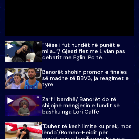
“Nëse i fut hundët në punët e
mija…”/ Gjesti flet me Livian pas
debatit me Eglin: Po të
paralajmëroj
Banorët shohin promon e finales
së madhe të BBV3, ja reagimet e
tyre
Zarf i bardhë/ Banorët do të
shijojnë mëngjesin e fundit së
bashku nga Lori Caffe
"Duhet të kesh limite ku prek, mos
lëndo"/Romeo-Heidit për
përjetimin e familjarëve:Nusja e