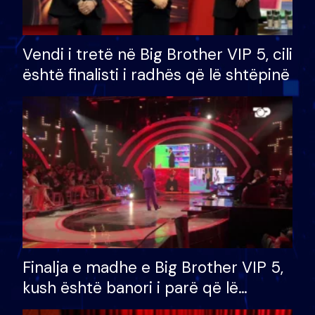
Vendi i tretë në Big Brother VIP 5, cili
është finalisti i radhës që lë shtëpinë
Finalja e madhe e Big Brother VIP 5,
kush është banori i parë që lë
shtëpinë dhe humb mundësinë për