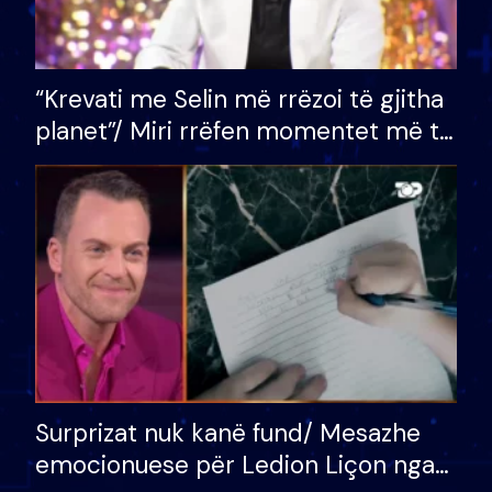
“Krevati me Selin më rrëzoi të gjitha
planet”/ Miri rrëfen momentet më të
bukura në shtëpinë e BB VIP: Do më
mungojë zilja e mëngjesit kur…
Surprizat nuk kanë fund/ Mesazhe
emocionuese për Ledion Liçon nga