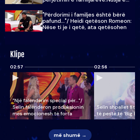
Julit…
"Përdorimi i familjes është bërë
pafund…"/ Heidi qetëson Romeon:
Nëse ti je i qetë, ata qetësohen
Klipe
02:57
02:56
"Një falenderim special për…"/
Selin falënderon produksionin
Selin shpallet fitu
mes emocionesh të forta
të pestë të ‘Big Br
më shumë →