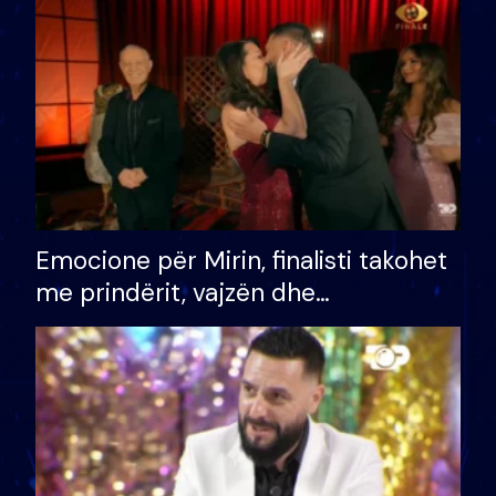
të fituar çmimin e madh
Emocione për Mirin, finalisti takohet
me prindërit, vajzën dhe
bashkëshorten: S’kemi ndonjë letër
divorci apo jo?