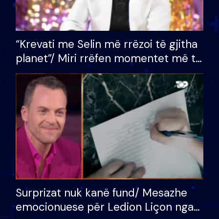
“Krevati me Selin më rrëzoi të gjitha
planet”/ Miri rrëfen momentet më të
bukura në shtëpinë e BB VIP: Do më
mungojë zilja e mëngjesit kur…
Surprizat nuk kanë fund/ Mesazhe
emocionuese për Ledion Liçon nga