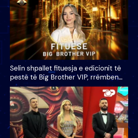
Selin shpallet fituesja e edicionit të
pestë të Big Brother VIP, rrëmben
çmimin e madh prej 100 mijë eurosh