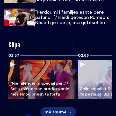
Julit…
"Përdorimi i familjes është bërë
pafund…"/ Heidi qetëson Romeon:
Nëse ti je i qetë, ata qetësohen
Klipe
02:57
02:56
"Një falenderim special për…"/
Selin falënderon produksionin
Selin shpallet fitu
mes emocionesh të forta
të pestë të ‘Big Br
më shumë →