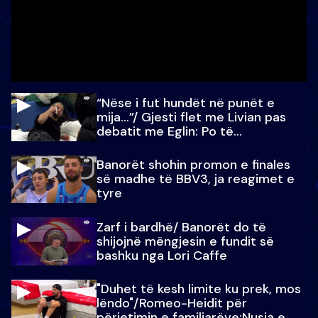
“Nëse i fut hundët në punët e
mija…”/ Gjesti flet me Livian pas
debatit me Eglin: Po të
paralajmëroj
Banorët shohin promon e finales
së madhe të BBV3, ja reagimet e
tyre
Zarf i bardhë/ Banorët do të
shijojnë mëngjesin e fundit së
bashku nga Lori Caffe
"Duhet të kesh limite ku prek, mos
lëndo"/Romeo-Heidit për
përjetimin e familjarëve:Nusja e