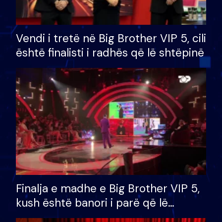
Vendi i tretë në Big Brother VIP 5, cili
është finalisti i radhës që lë shtëpinë
Finalja e madhe e Big Brother VIP 5,
kush është banori i parë që lë
shtëpinë dhe humb mundësinë për