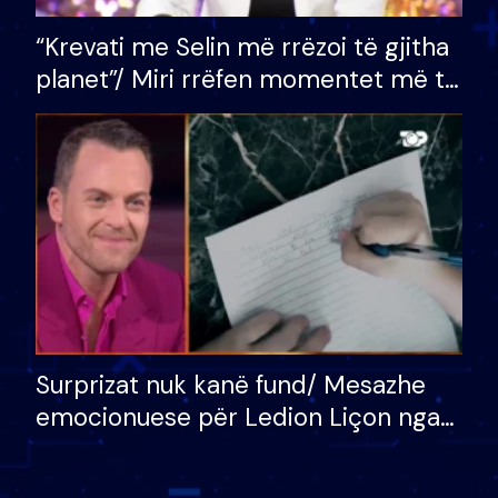
“Krevati me Selin më rrëzoi të gjitha
planet”/ Miri rrëfen momentet më të
bukura në shtëpinë e BB VIP: Do më
mungojë zilja e mëngjesit kur…
Surprizat nuk kanë fund/ Mesazhe
emocionuese për Ledion Liçon nga
nëna dhe fëmijët e tij, moderatori
nuk i mban dot lotët: Nuk meritoj…