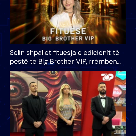
Selin shpallet fituesja e edicionit të
pestë të Big Brother VIP, rrëmben
çmimin e madh prej 100 mijë eurosh