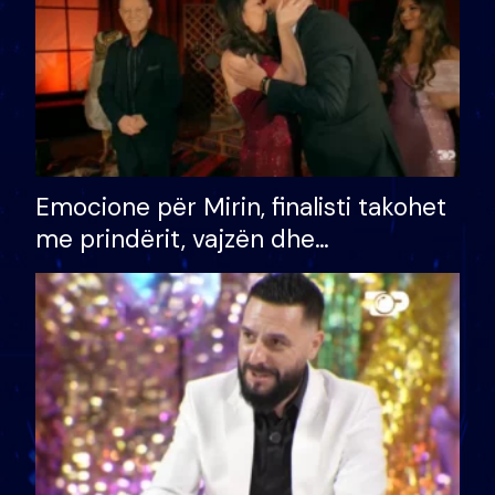
Emocione për Mirin, finalisti takohet
me prindërit, vajzën dhe
bashkëshorten: S’kemi ndonjë letër
divorci apo jo?