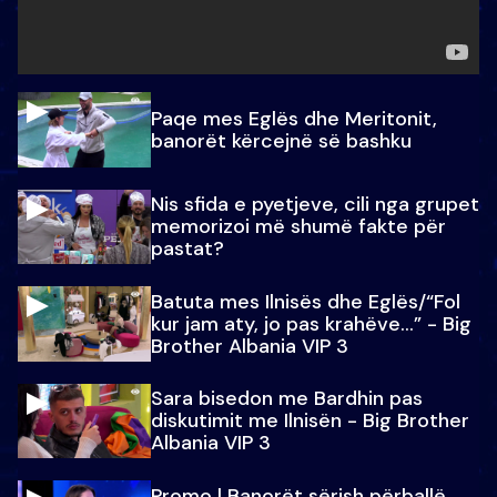
Paqe mes Eglës dhe Meritonit,
banorët kërcejnë së bashku
Nis sfida e pyetjeve, cili nga grupet
memorizoi më shumë fakte për
pastat?
Batuta mes Ilnisës dhe Eglës/“Fol
kur jam aty, jo pas krahëve…” - Big
Brother Albania VIP 3
Sara bisedon me Bardhin pas
diskutimit me Ilnisën - Big Brother
Albania VIP 3
Promo l Banorët sërish përballë