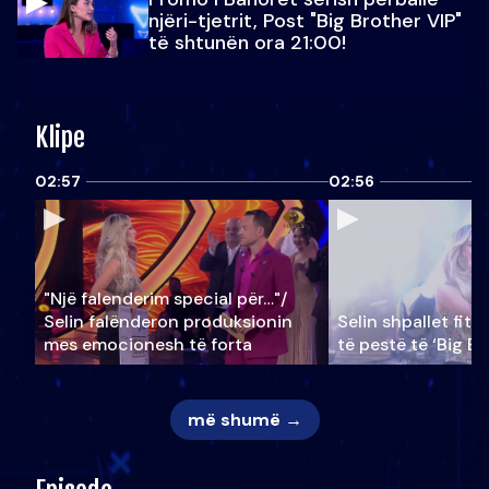
njëri-tjetrit, Post "Big Brother VIP"
të shtunën ora 21:00!
Klipe
02:57
02:56
"Një falenderim special për…"/
Selin falënderon produksionin
Selin shpallet fitu
mes emocionesh të forta
të pestë të ‘Big Br
më shumë →