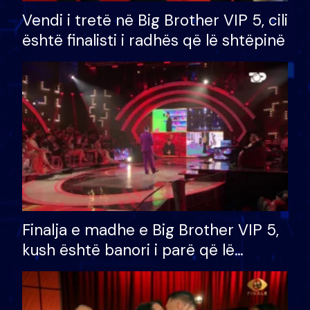
Vendi i tretë në Big Brother VIP 5, cili
është finalisti i radhës që lë shtëpinë
Finalja e madhe e Big Brother VIP 5,
kush është banori i parë që lë
shtëpinë dhe humb mundësinë për
të fituar çmimin e madh