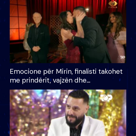
të fituar çmimin e madh
Emocione për Mirin, finalisti takohet
me prindërit, vajzën dhe
bashkëshorten: S’kemi ndonjë letër
divorci apo jo?