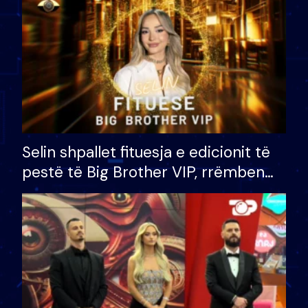
Selin shpallet fituesja e edicionit të
pestë të Big Brother VIP, rrëmben
çmimin e madh prej 100 mijë eurosh