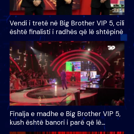
Vendi i tretë në Big Brother VIP 5, cili
është finalisti i radhës që lë shtëpinë
Finalja e madhe e Big Brother VIP 5,
kush është banori i parë që lë
shtëpinë dhe humb mundësinë për