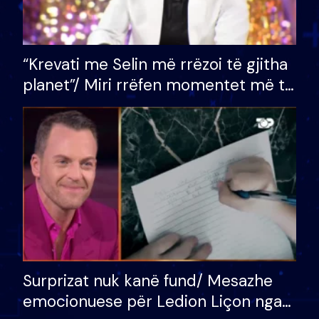
“Krevati me Selin më rrëzoi të gjitha
planet”/ Miri rrëfen momentet më të
bukura në shtëpinë e BB VIP: Do më
mungojë zilja e mëngjesit kur…
Surprizat nuk kanë fund/ Mesazhe
emocionuese për Ledion Liçon nga