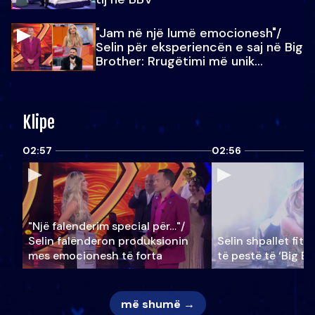
"Jam në një lumë emocionesh"/
Selin për eksperiencën e saj në Big
Brother: Rrugëtimi më unik…
Klipe
02:57
02:56
"Një falenderim special për…"/
Selin falënderon produksionin
Selin shpallet fitu
mes emocionesh të forta
të pestë të ‘Big Br
më shumë →