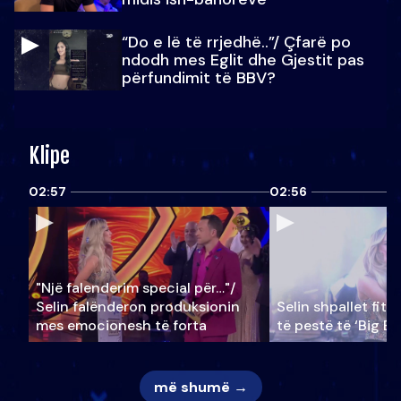
“Do e lë të rrjedhë..”/ Çfarë po
ndodh mes Eglit dhe Gjestit pas
përfundimit të BBV?
Klipe
02:57
02:56
"Një falenderim special për…"/
Selin falënderon produksionin
Selin shpallet fitu
mes emocionesh të forta
të pestë të ‘Big Br
më shumë →