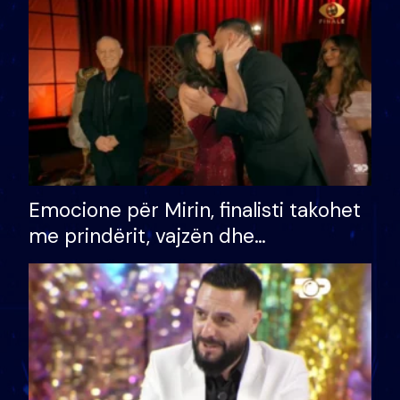
të fituar çmimin e madh
Emocione për Mirin, finalisti takohet
me prindërit, vajzën dhe
bashkëshorten: S’kemi ndonjë letër
divorci apo jo?