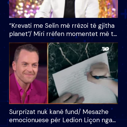
“Krevati me Selin më rrëzoi të gjitha
planet”/ Miri rrëfen momentet më të
bukura në shtëpinë e BB VIP: Do më
mungojë zilja e mëngjesit kur…
Surprizat nuk kanë fund/ Mesazhe
emocionuese për Ledion Liçon nga