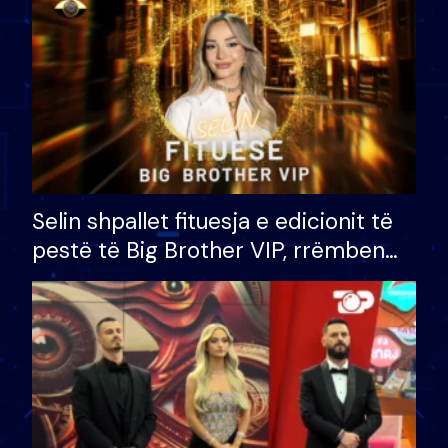
Selin shpallet fituesja e edicionit të
pestë të Big Brother VIP, rrëmben
çmimin e madh prej 100 mijë eurosh