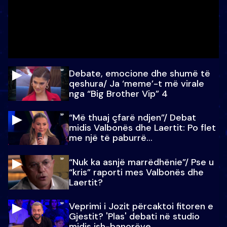
Debate, emocione dhe shumë të
qeshura/ Ja ‘meme’-t më virale
nga “Big Brother Vip” 4
“Më thuaj çfarë ndjen”/ Debat
midis Valbonës dhe Laertit: Po flet
me një të paburrë...
“Nuk ka asnjë marrëdhënie”/ Pse u
“kris” raporti mes Valbonës dhe
Laertit?
Veprimi i Jozit përcaktoi fitoren e
Gjestit? 'Plas' debati në studio
midis ish-banorëve