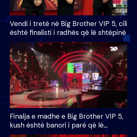
Vendi i tretë në Big Brother VIP 5, cili
është finalisti i radhës që lë shtëpinë
Finalja e madhe e Big Brother VIP 5,
kush është banori i parë që lë
shtëpinë dhe humb mundësinë për