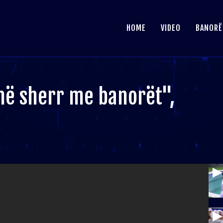
HOME
VIDEO
BANORË
 në sherr me banorët",