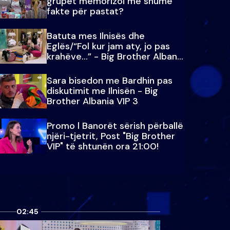
grupet memorizoi më shumë
fakte për pastat?
Batuta mes Ilnisës dhe
Eglës/“Fol kur jam aty, jo pas
krahëve…” - Big Brother Albania
VIP 3
Sara bisedon me Bardhin pas
diskutimit me Ilnisën - Big
Brother Albania VIP 3
Promo l Banorët sërish përballë
njëri-tjetrit, Post "Big Brother
VIP" të shtunën ora 21:00!
02:45