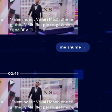
ço
"Faleminderit Vëllai i Madh dhe të
gjithë…"/ Miri flet për rrugëtimin e
tij në BBV
më shumë →
02:45
ço
"Faleminderit Vëllai i Madh dhe të
gjithë…"/ Miri flet për rrugëtimin e