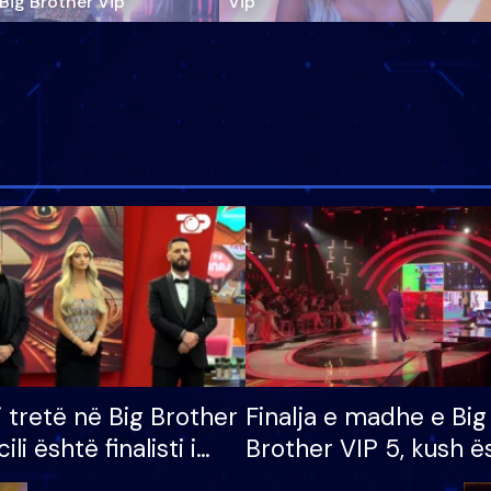
‘Big Brother Vip’
Vip"
i tretë në Big Brother
Finalja e madhe e Big
cili është finalisti i
Brother VIP 5, kush ë
 që lë shtëpinë
banori i parë që lë sh