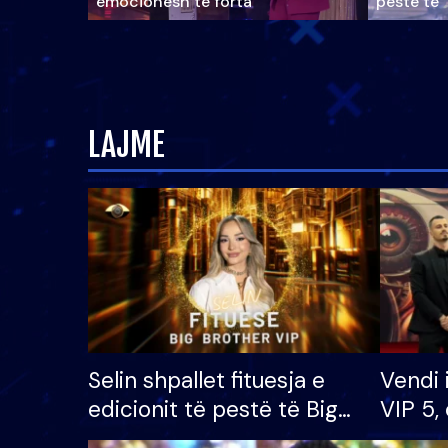
emocionesh të forta
pestë të 
LAJME
Selin shpallet fituesja e
Vendi 
edicionit të pestë të Big
VIP 5, 
Brother VIP, rrëmben
radhës