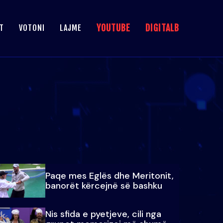
YOUTUBE
DIGITALB
T
VOTONI
LAJME
Paqe mes Eglës dhe Meritonit,
banorët kërcejnë së bashku
Nis sfida e pyetjeve, cili nga