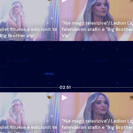
"Një magji televizive"/ Ledion Li
llet fituese e edicionit të
falenderon stafin e "Big Brother
‘Big Brother Vip’
Vip"
02:51
"Një magji televizive"/ Ledion Li
llet fituese e edicionit të
falenderon stafin e "Big Brother