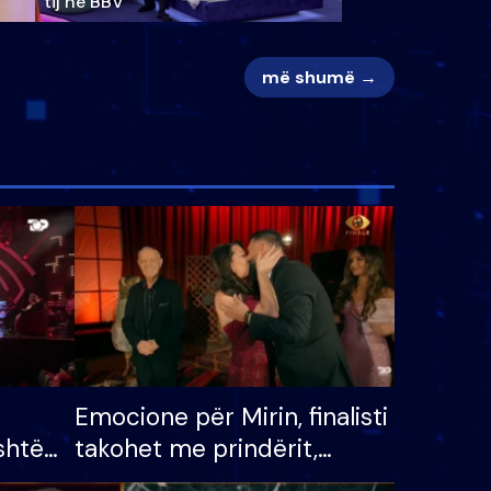
tij në BBV
më shumë →
Emocione për Mirin, finalisti
shtë
takohet me prindërit,
tëpinë
vajzën dhe bashkëshorten: