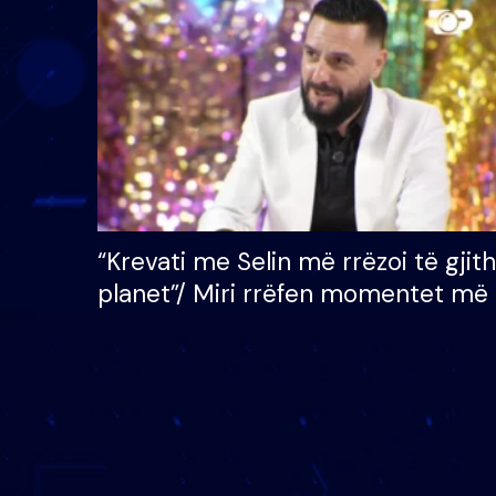
çmimin e madh prej 100
mijë eurosh
“Krevati me Selin më rrëzoi të gjit
planet”/ Miri rrëfen momentet më 
bukura në shtëpinë e BB VIP: Do 
mungojë zilja e mëngjesit kur…