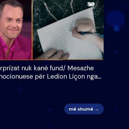
 për
S’kemi ndonjë letër divorci
adh
apo jo?
rprizat nuk kanë fund/ Mesazhe
ocionuese për Ledion Liçon nga
na dhe fëmijët e tij, moderatori
k i mban dot lotët: Nuk meritoj…
më shumë →