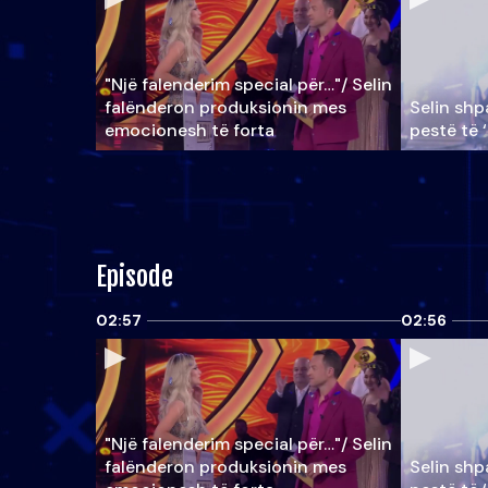
"Një falenderim special për…"/ Selin
falënderon produksionin mes
Selin shpa
emocionesh të forta
pestë të 
Episode
02:57
02:56
"Një falenderim special për…"/ Selin
falënderon produksionin mes
Selin shpa