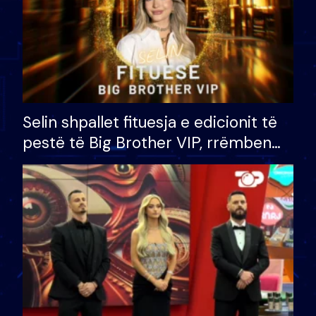
Selin shpallet fituesja e edicionit të
pestë të Big Brother VIP, rrëmben
çmimin e madh prej 100 mijë eurosh