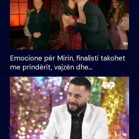
Emocione për Mirin, finalisti takohet
me prindërit, vajzën dhe
bashkëshorten: S’kemi ndonjë letër
divorci apo jo?