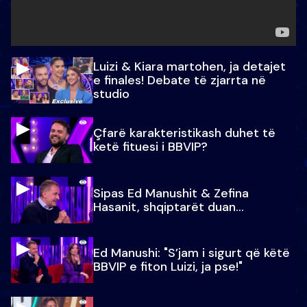
Luizi & Kiara martohen, ja detajet
e finales! Debate të zjarrta në
studio
Çfarë karakteristikash duhet të
ketë fituesi i BBVIP?
Sipas Ed Manushit & Zefina
Hasanit, shqiptarët duan...
Ed Manushi: "S’jam i sigurt që këtë
BBVIP e fiton Luizi, ja pse!"