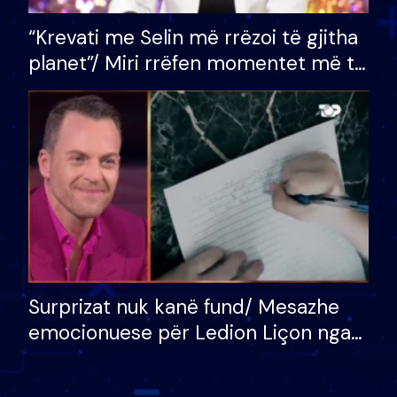
“Krevati me Selin më rrëzoi të gjitha
planet”/ Miri rrëfen momentet më të
bukura në shtëpinë e BB VIP: Do më
mungojë zilja e mëngjesit kur…
Surprizat nuk kanë fund/ Mesazhe
emocionuese për Ledion Liçon nga
nëna dhe fëmijët e tij, moderatori
nuk i mban dot lotët: Nuk meritoj…