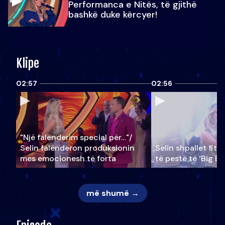
Performanca e Nitës, të gjithë
bashkë duke kërcyer!
Klipe
02:57
02:56
"Një falenderim special për…"/
Selin falënderon produksionin
Selin shpallet fitu
mes emocionesh të forta
të pestë të ‘Big Br
më shumë →