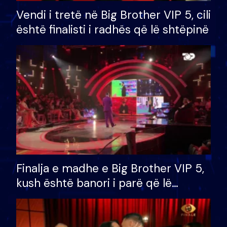
Vendi i tretë në Big Brother VIP 5, cili
është finalisti i radhës që lë shtëpinë
Finalja e madhe e Big Brother VIP 5,
kush është banori i parë që lë
shtëpinë dhe humb mundësinë për
të fituar çmimin e madh