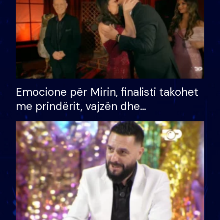
Emocione për Mirin, finalisti takohet
me prindërit, vajzën dhe
bashkëshorten: S’kemi ndonjë letër
divorci apo jo?