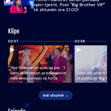
njëri-tjetrit, Post "Big Brother VIP"
të shtunën ora 21:00!
Klipe
02:57
02:56
"Një falenderim special për…"/
Selin falënderon produksionin
Selin shpallet fitu
mes emocionesh të forta
të pestë të ‘Big Br
më shumë →