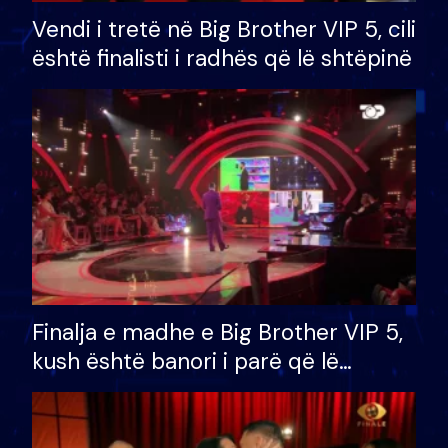
Vendi i tretë në Big Brother VIP 5, cili
është finalisti i radhës që lë shtëpinë
Finalja e madhe e Big Brother VIP 5,
kush është banori i parë që lë
shtëpinë dhe humb mundësinë për
të fituar çmimin e madh