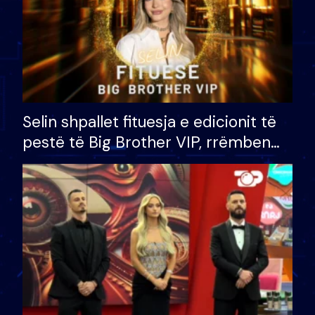
Selin shpallet fituesja e edicionit të
pestë të Big Brother VIP, rrëmben
çmimin e madh prej 100 mijë eurosh