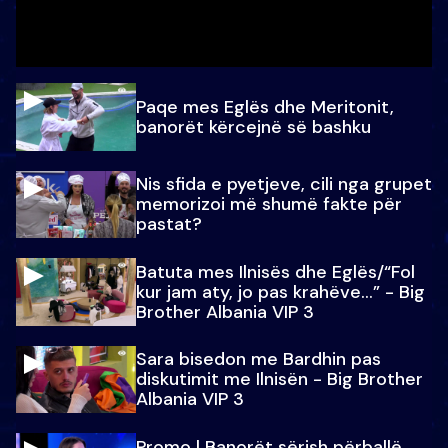
Paqe mes Eglës dhe Meritonit,
banorët kërcejnë së bashku
Nis sfida e pyetjeve, cili nga grupet
memorizoi më shumë fakte për
pastat?
Batuta mes Ilnisës dhe Eglës/“Fol
kur jam aty, jo pas krahëve…” - Big
Brother Albania VIP 3
Sara bisedon me Bardhin pas
diskutimit me Ilnisën - Big Brother
Albania VIP 3
Promo l Banorët sërish përballë