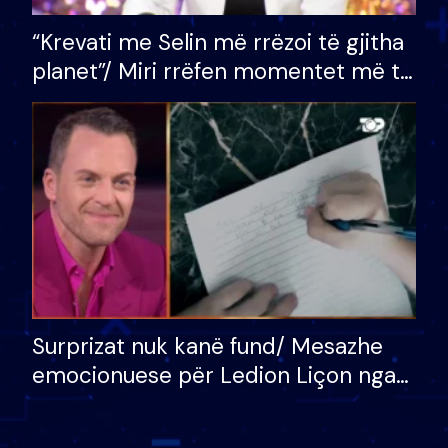
“Krevati me Selin më rrëzoi të gjitha
planet”/ Miri rrëfen momentet më të
bukura në shtëpinë e BB VIP: Do më
mungojë zilja e mëngjesit kur…
Surprizat nuk kanë fund/ Mesazhe
emocionuese për Ledion Liçon nga
nëna dhe fëmijët e tij, moderatori
nuk i mban dot lotët: Nuk meritoj…