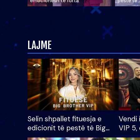
emocionesh të forta
pestë të 
LAJME
Selin shpallet fituesja e
Vendi 
edicionit të pestë të Big
VIP 5, 
Brother VIP, rrëmben
radhës