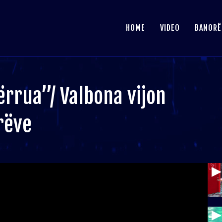
HOME
VIDEO
BANORË
ërrua”/ Valbona vijon
rëve