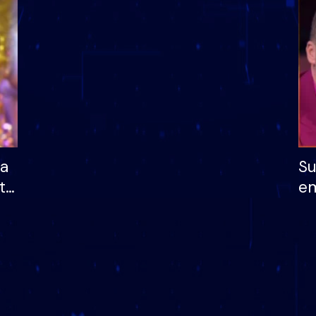
dhe humb mundësinë
të fituar çmimin e m
ha
Su
të
em
më
në
nu