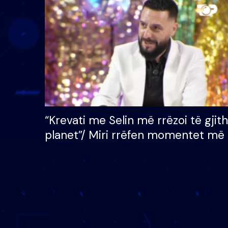
çmimin e madh prej 100
mijë eurosh
“Krevati me Selin më rrëzoi të gjit
planet”/ Miri rrëfen momentet më 
bukura në shtëpinë e BB VIP: Do 
mungojë zilja e mëngjesit kur…