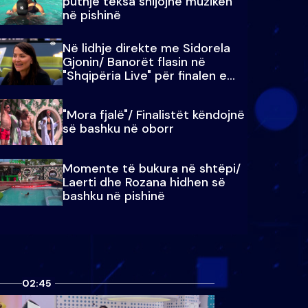
puthje teksa shijojnë muzikën
në pishinë
Në lidhje direkte me Sidorela
Gjonin/ Banorët flasin në
"Shqipëria Live" për finalen e
madhe
"Mora fjalë"/ Finalistët këndojnë
së bashku në oborr
Momente të bukura në shtëpi/
Laerti dhe Rozana hidhen së
bashku në pishinë
02:45