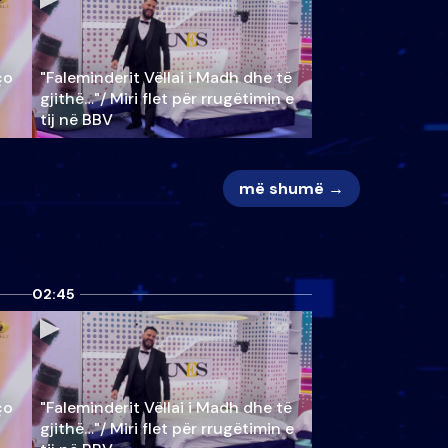
ço
"Faleminderit Vëllai i Madh dhe të
gjithë…"/ Miri flet për rrugëtimin e
tij në BBV
më shumë →
02:45
ço
"Faleminderit Vëllai i Madh dhe të
gjithë…"/ Miri flet për rrugëtimin e