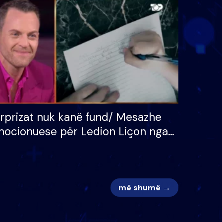
 për
S’kemi ndonjë letër divorci
adh
apo jo?
rprizat nuk kanë fund/ Mesazhe
ocionuese për Ledion Liçon nga
na dhe fëmijët e tij, moderatori
k i mban dot lotët: Nuk meritoj…
më shumë →