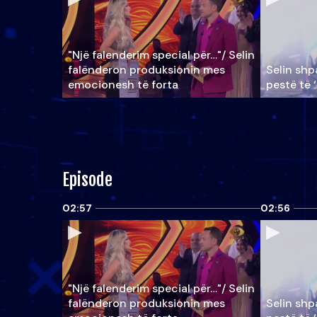
"Një falenderim special për…"/ Selin
falënderon produksionin mes
Selin shpa
emocionesh të forta
pestë të 
Episode
02:57
02:56
"Një falenderim special për…"/ Selin
falënderon produksionin mes
Selin shpa