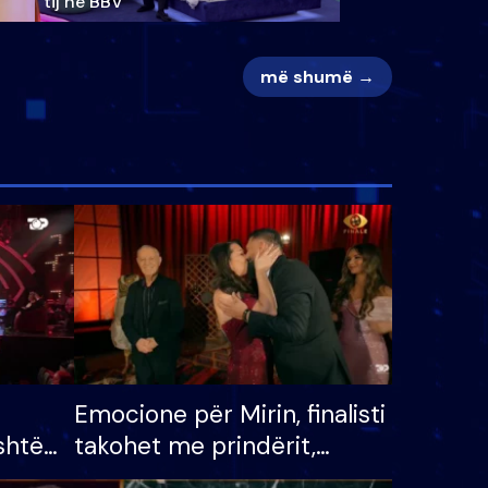
tij në BBV
më shumë →
Emocione për Mirin, finalisti
shtë
takohet me prindërit,
tëpinë
vajzën dhe bashkëshorten: