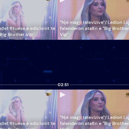
"Një magji televizive"/ Ledion Li
llet fituese e edicionit të
falenderon stafin e "Big Brother
‘Big Brother Vip’
Vip"
02:51
"Një magji televizive"/ Ledion Li
llet fituese e edicionit të
falenderon stafin e "Big Brother