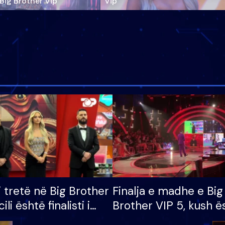
‘Big Brother Vip’
Vip"
i tretë në Big Brother
Finalja e madhe e Big
cili është finalisti i
Brother VIP 5, kush ë
 që lë shtëpinë
banori i parë që lë sh