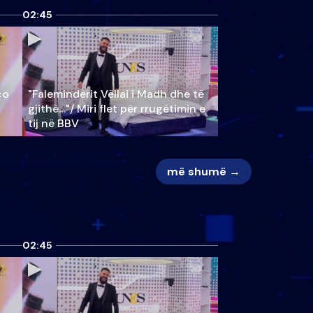
02:45
ço
"Faleminderit Vëllai i Madh dhe të
gjithë…"/ Miri flet për rrugëtimin e
tij në BBV
më shumë →
02:45