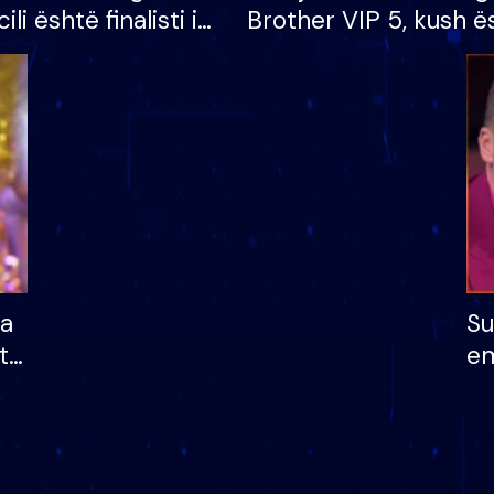
cili është finalisti i
Brother VIP 5, kush ë
 që lë shtëpinë
banori i parë që lë sh
dhe humb mundësinë
të fituar çmimin e m
ha
Su
të
em
më
në
nu