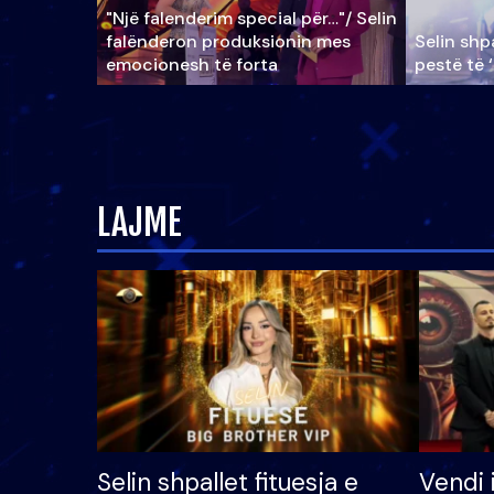
"Një falenderim special për…"/ Selin
falënderon produksionin mes
Selin shpa
emocionesh të forta
pestë të 
LAJME
Selin shpallet fituesja e
Vendi 