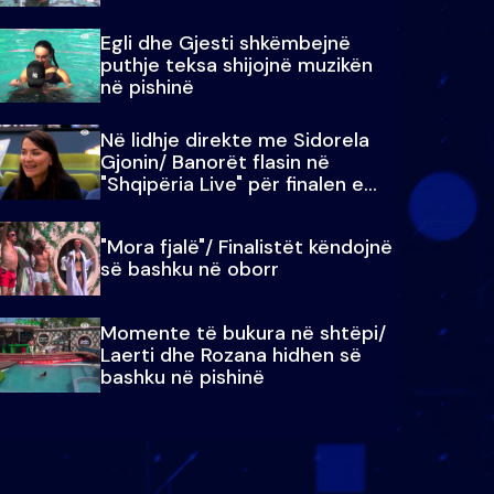
Egli dhe Gjesti shkëmbejnë
puthje teksa shijojnë muzikën
në pishinë
Në lidhje direkte me Sidorela
Gjonin/ Banorët flasin në
"Shqipëria Live" për finalen e
madhe
"Mora fjalë"/ Finalistët këndojnë
së bashku në oborr
Momente të bukura në shtëpi/
Laerti dhe Rozana hidhen së
bashku në pishinë