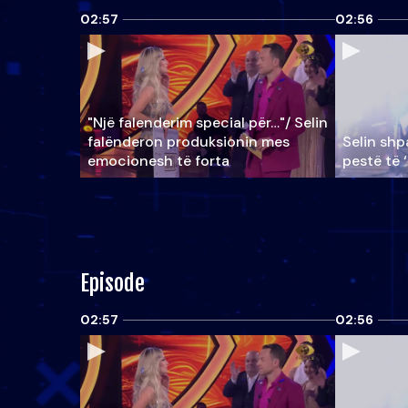
02:57
02:56
"Një falenderim special për…"/ Selin
falënderon produksionin mes
Selin shpa
emocionesh të forta
pestë të 
Episode
02:57
02:56