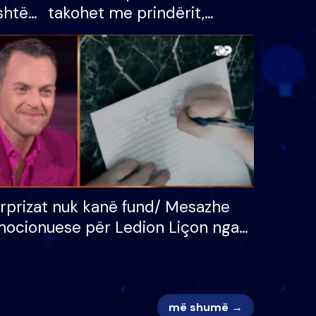
shtë
takohet me prindërit,
tëpinë
vajzën dhe bashkëshorten:
 për
S’kemi ndonjë letër divorci
adh
apo jo?
rprizat nuk kanë fund/ Mesazhe
ocionuese për Ledion Liçon nga
na dhe fëmijët e tij, moderatori
k i mban dot lotët: Nuk meritoj…
më shumë →