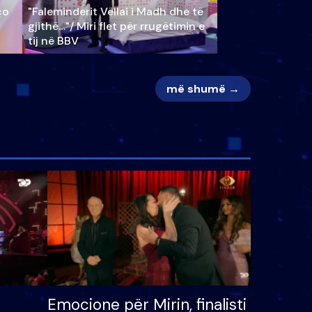
ço
"Faleminderit Vëllai i Madh dhe të
gjithë…"/ Miri flet për rrugëtimin e
tij në BBV
më shumë →
Emocione për Mirin, finalisti