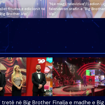
"Një magji televizive"/ Ledion Li
llet fituese e edicionit të
falenderon stafin e "Big Brother
‘Big Brother Vip’
Vip"
i tretë në Big Brother
Finalja e madhe e Big