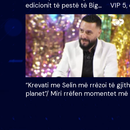
edicionit të pestë të Big
VIP 5, 
Brother VIP, rrëmben
radhës
çmimin e madh prej 100
mijë eurosh
“Krevati me Selin më rrëzoi të gjit
planet”/ Miri rrëfen momentet më 
bukura në shtëpinë e BB VIP: Do 
mungojë zilja e mëngjesit kur…