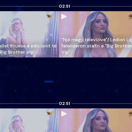
02:51
"Një magji televizive"/ Ledion Li
llet fituese e edicionit të
falenderon stafin e "Big Brother
‘Big Brother Vip’
Vip"
02:51