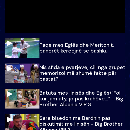
Paqe mes Eglës dhe Meritonit,
banorët kërcejnë së bashku
Nis sfida e pyetjeve, cili nga grupet
memorizoi më shumë fakte për
pastat?
Batuta mes Ilnisës dhe Eglës/“Fol
kur jam aty, jo pas krahëve…” - Big
Brother Albania VIP 3
Sara bisedon me Bardhin pas
diskutimit me Ilnisën - Big Brother
Albania VIP 3