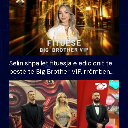
Selin shpallet fituesja e edicionit të
pestë të Big Brother VIP, rrëmben
çmimin e madh prej 100 mijë eurosh