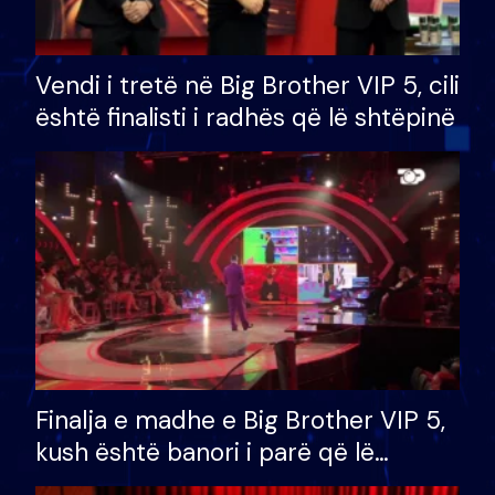
Vendi i tretë në Big Brother VIP 5, cili
është finalisti i radhës që lë shtëpinë
Finalja e madhe e Big Brother VIP 5,
kush është banori i parë që lë
shtëpinë dhe humb mundësinë për