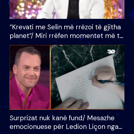
“Krevati me Selin më rrëzoi të gjitha
planet”/ Miri rrëfen momentet më të
bukura në shtëpinë e BB VIP: Do më
mungojë zilja e mëngjesit kur…
Surprizat nuk kanë fund/ Mesazhe
emocionuese për Ledion Liçon nga