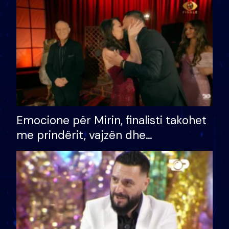
të fituar çmimin e madh
Emocione për Mirin, finalisti takohet
me prindërit, vajzën dhe
bashkëshorten: S’kemi ndonjë letër
divorci apo jo?