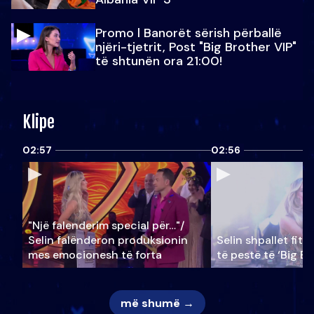
Promo l Banorët sërish përballë
njëri-tjetrit, Post "Big Brother VIP"
të shtunën ora 21:00!
Klipe
02:57
02:56
"Një falenderim special për…"/
Selin falënderon produksionin
Selin shpallet fitu
mes emocionesh të forta
të pestë të ‘Big Br
më shumë →