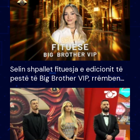
Selin shpallet fituesja e edicionit të
pestë të Big Brother VIP, rrëmben
çmimin e madh prej 100 mijë eurosh