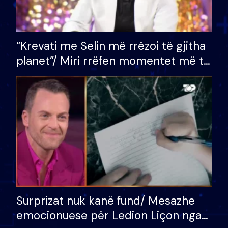
“Krevati me Selin më rrëzoi të gjitha
planet”/ Miri rrëfen momentet më të
bukura në shtëpinë e BB VIP: Do më
mungojë zilja e mëngjesit kur…
Surprizat nuk kanë fund/ Mesazhe
emocionuese për Ledion Liçon nga