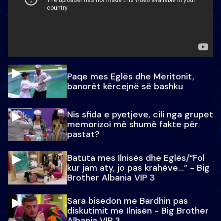
Paqe mes Eglës dhe Meritonit,
banorët kërcejnë së bashku
Nis sfida e pyetjeve, cili nga grupet
memorizoi më shumë fakte për
pastat?
Batuta mes Ilnisës dhe Eglës/“Fol
kur jam aty, jo pas krahëve…” - Big
Brother Albania VIP 3
Sara bisedon me Bardhin pas
diskutimit me Ilnisën - Big Brother
Albania VIP 3