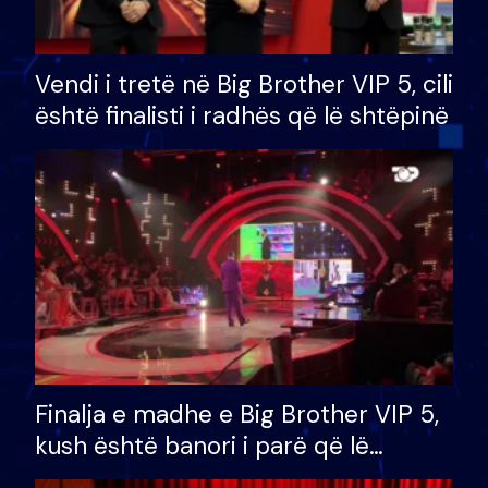
Vendi i tretë në Big Brother VIP 5, cili
është finalisti i radhës që lë shtëpinë
Finalja e madhe e Big Brother VIP 5,
kush është banori i parë që lë
shtëpinë dhe humb mundësinë për