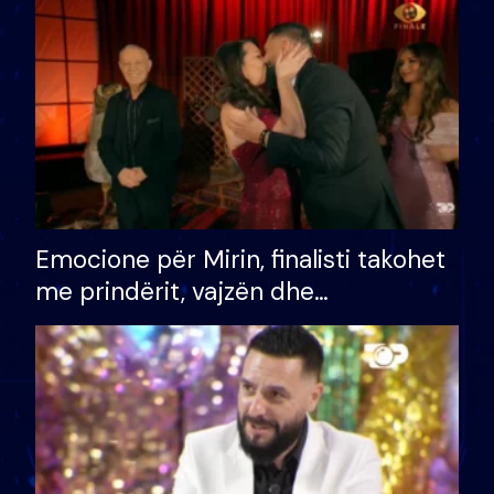
të fituar çmimin e madh
Emocione për Mirin, finalisti takohet
me prindërit, vajzën dhe
bashkëshorten: S’kemi ndonjë letër
divorci apo jo?