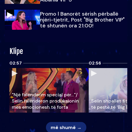
Promo l Banorët sërish përballë
njëri-tjetrit, Post "Big Brother VIP"
të shtunën ora 21:00!
Klipe
02:57
02:56
"Një falenderim special për…"/
Selin falënderon produksionin
Selin shpallet fitu
mes emocionesh të forta
të pestë të ‘Big Br
më shumë →