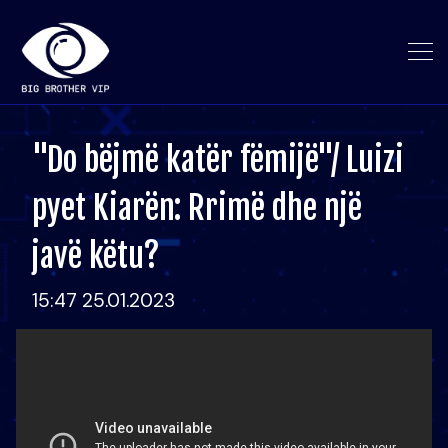
"Do bëjmë katër fëmijë"/ Luizi
pyet Kiarën: Rrimë dhe një
javë këtu?
15:47 25.01.2023