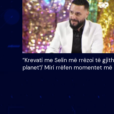
çmimin e madh prej 100
mijë eurosh
“Krevati me Selin më rrëzoi të gjit
planet”/ Miri rrëfen momentet më 
bukura në shtëpinë e BB VIP: Do 
mungojë zilja e mëngjesit kur…