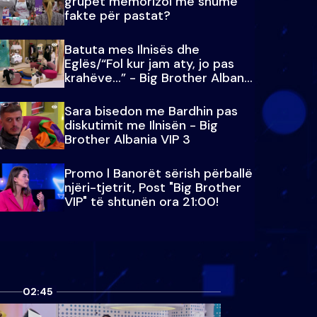
grupet memorizoi më shumë
fakte për pastat?
Batuta mes Ilnisës dhe
Eglës/“Fol kur jam aty, jo pas
krahëve…” - Big Brother Albania
VIP 3
Sara bisedon me Bardhin pas
diskutimit me Ilnisën - Big
Brother Albania VIP 3
Promo l Banorët sërish përballë
njëri-tjetrit, Post "Big Brother
VIP" të shtunën ora 21:00!
02:45