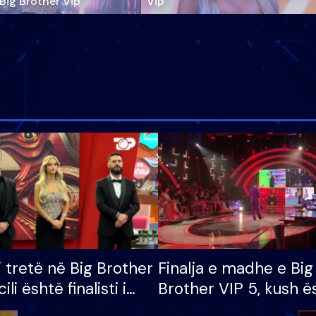
‘Big Brother Vip’
Vip"
i tretë në Big Brother
Finalja e madhe e Big
cili është finalisti i
Brother VIP 5, kush ë
 që lë shtëpinë
banori i parë që lë sh