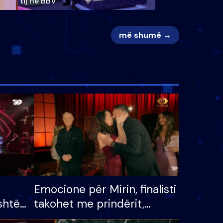
tij në BBV
më shumë →
Emocione për Mirin, finalisti
shtë
takohet me prindërit,
tëpinë
vajzën dhe bashkëshorten: