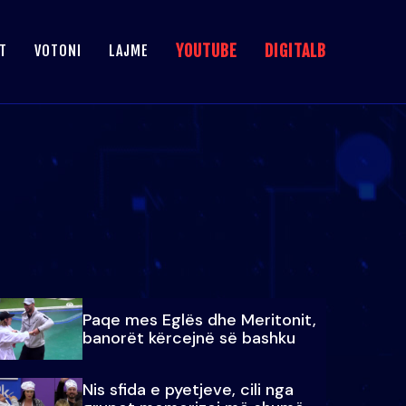
YOUTUBE
DIGITALB
T
VOTONI
LAJME
Paqe mes Eglës dhe Meritonit,
banorët kërcejnë së bashku
Nis sfida e pyetjeve, cili nga