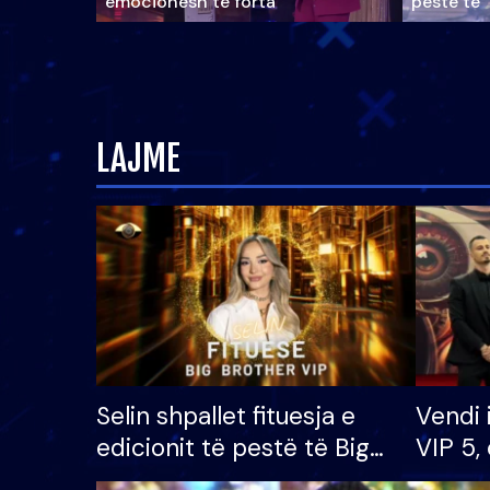
emocionesh të forta
pestë të 
LAJME
Selin shpallet fituesja e
Vendi 
edicionit të pestë të Big
VIP 5, 
Brother VIP, rrëmben
radhës