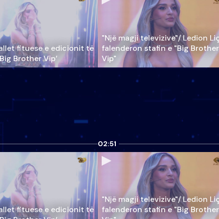
"Një magji televizive"/ Ledion Li
llet fituese e edicionit të
falenderon stafin e "Big Brother
‘Big Brother Vip’
Vip"
02:51
"Një magji televizive"/ Ledion Li
llet fituese e edicionit të
falenderon stafin e "Big Brother