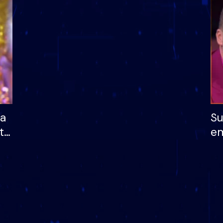
dhe humb mundësinë
të fituar çmimin e m
ha
Su
të
em
më
në
nu