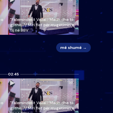
ço
"Faleminderit Vëllai i Madh dhe të
gjithë…"/ Miri flet për rrugëtimin e
tij në BBV
më shumë →
02:45
ço
"Faleminderit Vëllai i Madh dhe të
gjithë…"/ Miri flet për rrugëtimin e