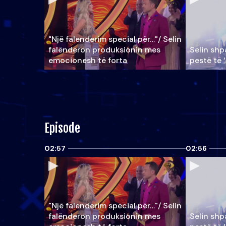
"Një falenderim special për…"/ Selin
falënderon produksionin mes
Selin shpa
emocionesh të forta
pestë të 
Episode
02:57
02:56
"Një falenderim special për…"/ Selin
falënderon produksionin mes
Selin shpa