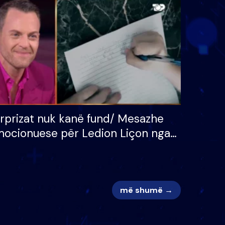
 për
S’kemi ndonjë letër divorci
adh
apo jo?
rprizat nuk kanë fund/ Mesazhe
ocionuese për Ledion Liçon nga
na dhe fëmijët e tij, moderatori
k i mban dot lotët: Nuk meritoj…
më shumë →