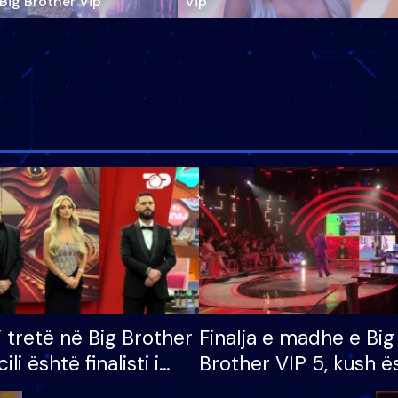
‘Big Brother Vip’
Vip"
i tretë në Big Brother
Finalja e madhe e Big
cili është finalisti i
Brother VIP 5, kush ë
 që lë shtëpinë
banori i parë që lë sh