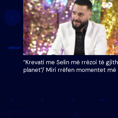
çmimin e madh prej 100
mijë eurosh
“Krevati me Selin më rrëzoi të gjit
planet”/ Miri rrëfen momentet më 
bukura në shtëpinë e BB VIP: Do 
mungojë zilja e mëngjesit kur…