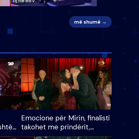
tij në BBV
më shumë →
Emocione për Mirin, finalisti
shtë
takohet me prindërit,
tëpinë
vajzën dhe bashkëshorten: