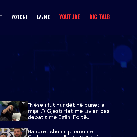
YOUTUBE
DIGITALB
T
VOTONI
LAJME
“Nëse i fut hundët në punët e
mija…”/ Gjesti flet me Livian pas
debatit me Eglin: Po të
paralajmëroj
Banorët shohin promon e