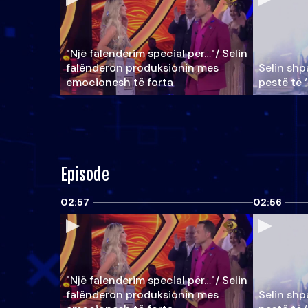
"Një falenderim special për…"/ Selin
falënderon produksionin mes
Selin shpa
emocionesh të forta
pestë të 
Episode
02:57
02:56
"Një falenderim special për…"/ Selin
falënderon produksionin mes
Selin shpa