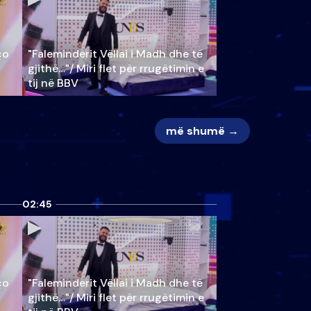
ço
"Faleminderit Vëllai i Madh dhe të
gjithë…"/ Miri flet për rrugëtimin e
tij në BBV
më shumë →
02:45
ço
"Faleminderit Vëllai i Madh dhe të
gjithë…"/ Miri flet për rrugëtimin e