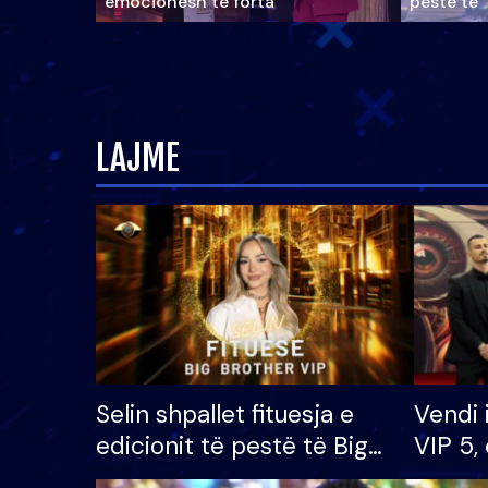
emocionesh të forta
pestë të 
LAJME
Selin shpallet fituesja e
Vendi 
edicionit të pestë të Big
VIP 5, 
Brother VIP, rrëmben
radhës