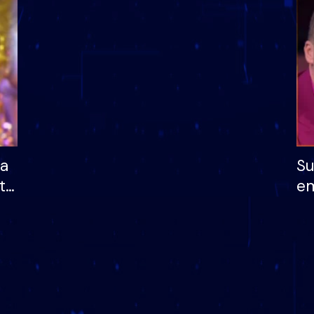
dhe humb mundësinë
të fituar çmimin e m
ha
Su
të
em
më
në
nu