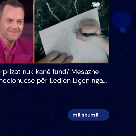
 për
S’kemi ndonjë letër divorci
adh
apo jo?
rprizat nuk kanë fund/ Mesazhe
ocionuese për Ledion Liçon nga
na dhe fëmijët e tij, moderatori
k i mban dot lotët: Nuk meritoj…
më shumë →