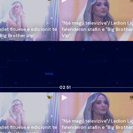
"Një magji televizive"/ Ledion Li
llet fituese e edicionit të
falenderon stafin e "Big Brother
‘Big Brother Vip’
Vip"
02:51
"Një magji televizive"/ Ledion Li
llet fituese e edicionit të
falenderon stafin e "Big Brother