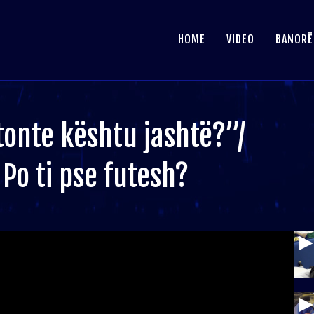
HOME
VIDEO
BANORË
jtonte kështu jashtë?”/
 Po ti pse futesh?