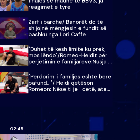
finales së madhe të BBV3, ja
reagimet e tyre
Zarf i bardhë/ Banorët do të
shijojnë mëngjesin e fundit së
bashku nga Lori Caffe
"Duhet të kesh limite ku prek,
mos lëndo"/Romeo-Heidit për
përjetimin e familjarëve:Nusja e
Julit…
"Përdorimi i familjes është bërë
pafund…"/ Heidi qetëson
Romeon: Nëse ti je i qetë, ata
qetësohen
02:45