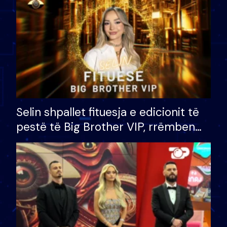
Selin shpallet fituesja e edicionit të
pestë të Big Brother VIP, rrëmben
çmimin e madh prej 100 mijë eurosh