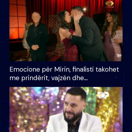
të fituar çmimin e madh
Emocione për Mirin, finalisti takohet
me prindërit, vajzën dhe
bashkëshorten: S’kemi ndonjë letër
divorci apo jo?