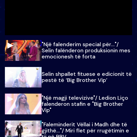
"Një falenderim special për…"/
Selin falënderon produksionin mes
emocionesh të forta
Selin shpallet fituese e edicionit të
pestë të ‘Big Brother Vip’
"Një magji televizive"/ Ledion Liço
falenderon stafin e "Big Brother
Vip"
"Faleminderit Vëllai i Madh dhe të
gjithë…"/ Miri flet për rrugëtimin e
tij në BBV