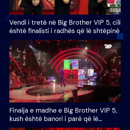
Vendi i tretë në Big Brother VIP 5, cili
është finalisti i radhës që lë shtëpinë
Finalja e madhe e Big Brother VIP 5,
kush është banori i parë që lë
shtëpinë dhe humb mundësinë për