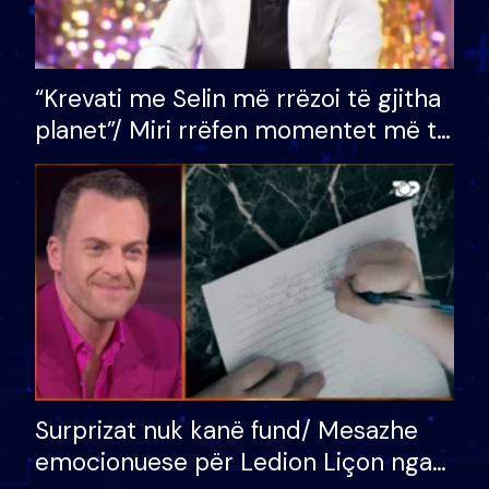
“Krevati me Selin më rrëzoi të gjitha
planet”/ Miri rrëfen momentet më të
bukura në shtëpinë e BB VIP: Do më
mungojë zilja e mëngjesit kur…
Surprizat nuk kanë fund/ Mesazhe
emocionuese për Ledion Liçon nga