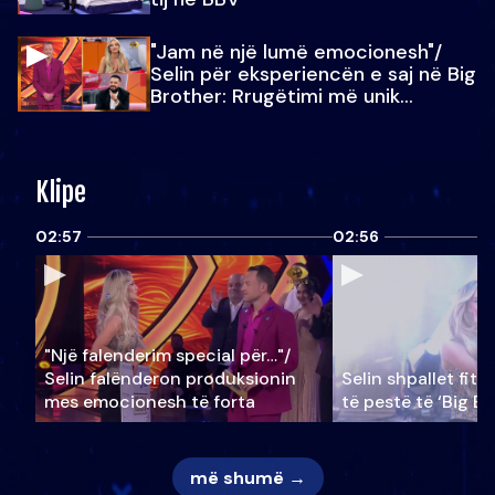
"Jam në një lumë emocionesh"/
Selin për eksperiencën e saj në Big
Brother: Rrugëtimi më unik…
Klipe
02:57
02:56
"Një falenderim special për…"/
Selin falënderon produksionin
Selin shpallet fitu
mes emocionesh të forta
të pestë të ‘Big Br
më shumë →