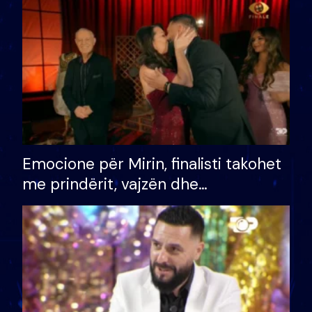
të fituar çmimin e madh
Emocione për Mirin, finalisti takohet
me prindërit, vajzën dhe
bashkëshorten: S’kemi ndonjë letër
divorci apo jo?