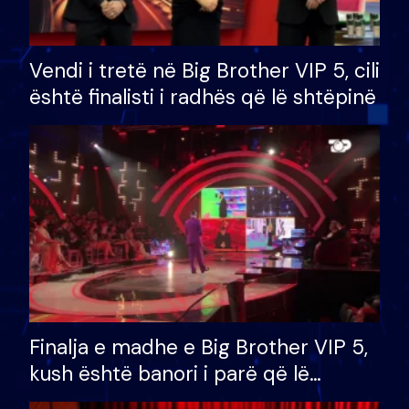
Vendi i tretë në Big Brother VIP 5, cili
është finalisti i radhës që lë shtëpinë
Finalja e madhe e Big Brother VIP 5,
kush është banori i parë që lë
shtëpinë dhe humb mundësinë për