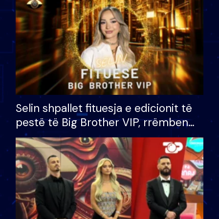
Selin shpallet fituesja e edicionit të
pestë të Big Brother VIP, rrëmben
çmimin e madh prej 100 mijë eurosh