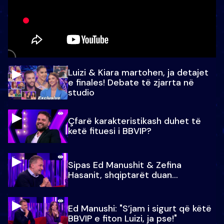
Luizi & Kiara martohen, ja detajet
e finales! Debate të zjarrta në
studio
Çfarë karakteristikash duhet të
ketë fituesi i BBVIP?
Sipas Ed Manushit & Zefina
Hasanit, shqiptarët duan...
Ed Manushi: "S’jam i sigurt që këtë
BBVIP e fiton Luizi, ja pse!"