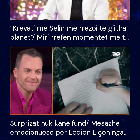
“Krevati me Selin më rrëzoi të gjitha
planet”/ Miri rrëfen momentet më të
bukura në shtëpinë e BB VIP: Do më
mungojë zilja e mëngjesit kur…
Surprizat nuk kanë fund/ Mesazhe
emocionuese për Ledion Liçon nga