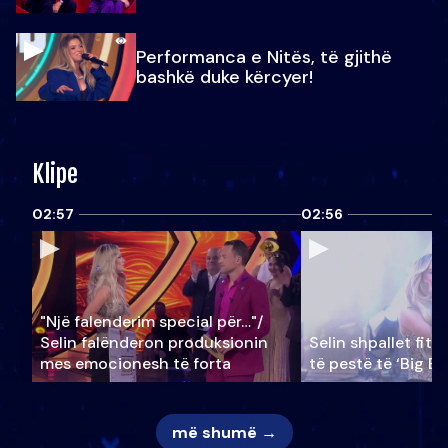
Performanca e Nitës, të gjithë
bashkë duke kërcyer!
Klipe
02:57
02:56
"Një falenderim special për…"/
Selin falënderon produksionin
Selin shpallet fitu
mes emocionesh të forta
të pestë të ‘Big Br
më shumë →