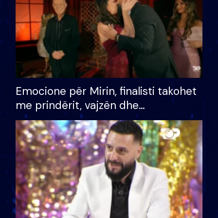
Emocione për Mirin, finalisti takohet
me prindërit, vajzën dhe
bashkëshorten: S’kemi ndonjë letër
divorci apo jo?