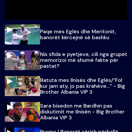
Paqe mes Eglës dhe Meritonit,
banorët kërcejnë së bashku
Nis sfida e pyetjeve, cili nga grupet
memorizoi më shumë fakte për
pastat?
Batuta mes Ilnisës dhe Eglës/“Fol
kur jam aty, jo pas krahëve…” - Big
Brother Albania VIP 3
Sara bisedon me Bardhin pas
diskutimit me Ilnisën - Big Brother
Albania VIP 3
Promo l Banorët sërish përballë