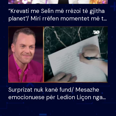
“Krevati me Selin më rrëzoi të gjitha
planet”/ Miri rrëfen momentet më të
bukura në shtëpinë e BB VIP: Do më
mungojë zilja e mëngjesit kur…
Surprizat nuk kanë fund/ Mesazhe
emocionuese për Ledion Liçon nga
nëna dhe fëmijët e tij, moderatori
nuk i mban dot lotët: Nuk meritoj…