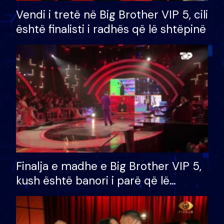
Vendi i tretë në Big Brother VIP 5, cili
është finalisti i radhës që lë shtëpinë
Finalja e madhe e Big Brother VIP 5,
kush është banori i parë që lë
shtëpinë dhe humb mundësinë për
të fituar çmimin e madh