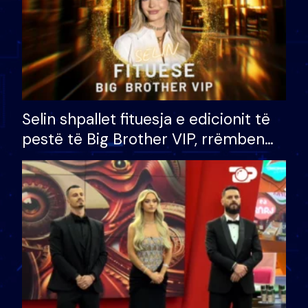
Selin shpallet fituesja e edicionit të
pestë të Big Brother VIP, rrëmben
çmimin e madh prej 100 mijë eurosh