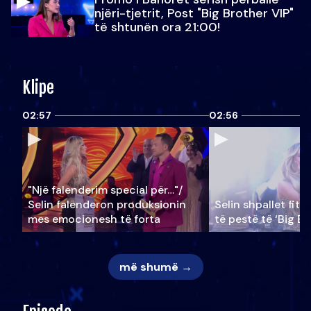
njëri-tjetrit, Post "Big Brother VIP"
të shtunën ora 21:00!
Klipe
02:57
02:56
"Një falenderim special për…"/
Selin falënderon produksionin
Selin shpallet fitu
mes emocionesh të forta
të pestë të ‘Big Br
më shumë →