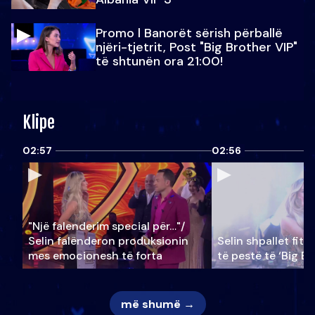
Promo l Banorët sërish përballë
njëri-tjetrit, Post "Big Brother VIP"
të shtunën ora 21:00!
Klipe
02:57
02:56
"Një falenderim special për…"/
Selin falënderon produksionin
Selin shpallet fitu
mes emocionesh të forta
të pestë të ‘Big Br
më shumë →