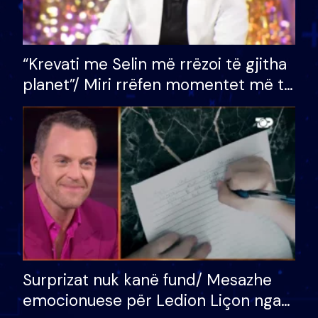
“Krevati me Selin më rrëzoi të gjitha
planet”/ Miri rrëfen momentet më të
bukura në shtëpinë e BB VIP: Do më
mungojë zilja e mëngjesit kur…
Surprizat nuk kanë fund/ Mesazhe
emocionuese për Ledion Liçon nga