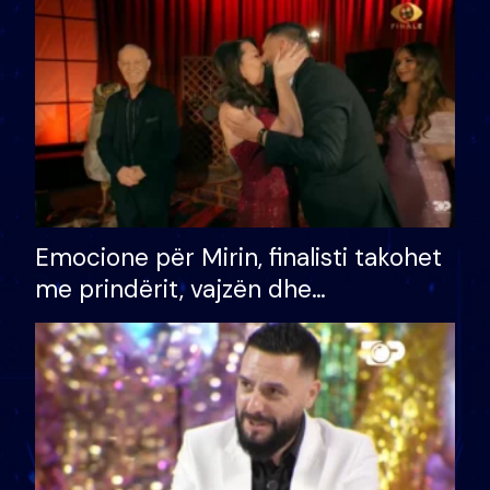
të fituar çmimin e madh
Emocione për Mirin, finalisti takohet
me prindërit, vajzën dhe
bashkëshorten: S’kemi ndonjë letër
divorci apo jo?