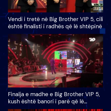
Vendi i tretë në Big Brother VIP 5, cili
është finalisti i radhës që lë shtëpinë
Finalja e madhe e Big Brother VIP 5,
kush është banori i parë që lë
shtëpinë dhe humb mundësinë për