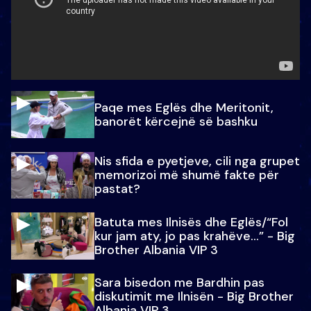
Paqe mes Eglës dhe Meritonit,
banorët kërcejnë së bashku
Nis sfida e pyetjeve, cili nga grupet
memorizoi më shumë fakte për
pastat?
Batuta mes Ilnisës dhe Eglës/“Fol
kur jam aty, jo pas krahëve…” - Big
Brother Albania VIP 3
Sara bisedon me Bardhin pas
diskutimit me Ilnisën - Big Brother
Albania VIP 3