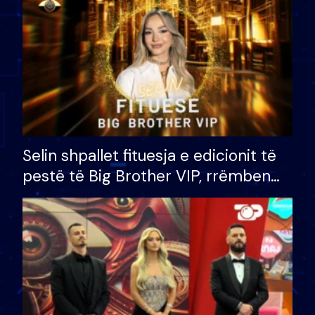
Selin shpallet fituesja e edicionit të
pestë të Big Brother VIP, rrëmben
çmimin e madh prej 100 mijë eurosh