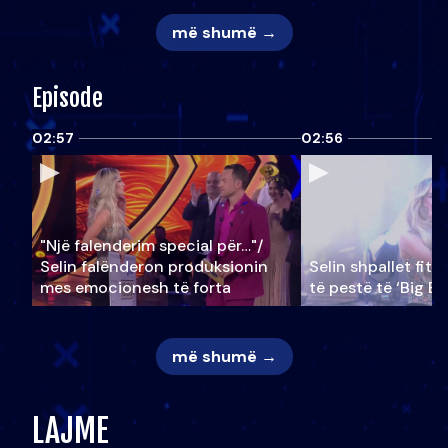
më shumë →
Episode
02:57
02:56
"Një falenderim special për…"/
Selin falënderon produksionin
Selin shpallet fitu
mes emocionesh të forta
të pestë të ‘Big Br
më shumë →
LAJME