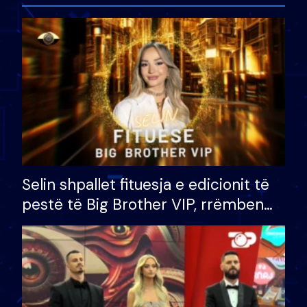
Selin shpallet fituesja e edicionit të
pestë të Big Brother VIP, rrëmben
çmimin e madh prej 100 mijë eurosh