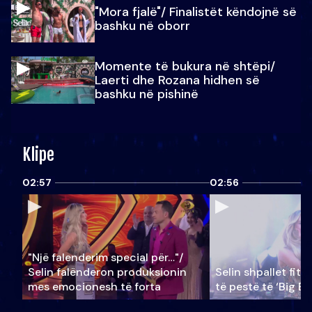
"Mora fjalë"/ Finalistët këndojnë së
bashku në oborr
Momente të bukura në shtëpi/
Laerti dhe Rozana hidhen së
bashku në pishinë
Klipe
02:57
02:56
"Një falenderim special për…"/
Selin falënderon produksionin
Selin shpallet fitu
mes emocionesh të forta
të pestë të ‘Big Br