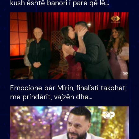
kush është banori i parë që lë
shtëpinë dhe humb mundësinë për
të fituar çmimin e madh
Emocione për Mirin, finalisti takohet
me prindërit, vajzën dhe
bashkëshorten: S’kemi ndonjë letër
divorci apo jo?