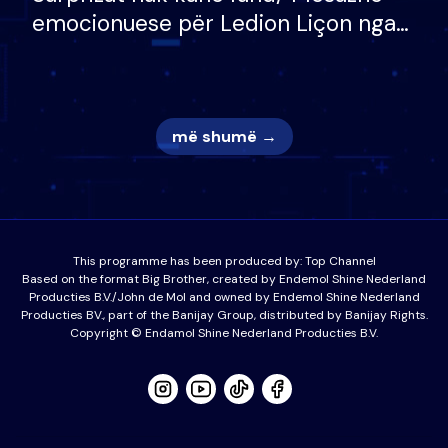
emocionuese për Ledion Liçon nga
nëna dhe fëmijët e tij, moderatori
nuk i mban dot lotët: Nuk meritoj…
më shumë →
This programme has been produced by:
Top Channel
Based on the format Big Brother, created by Endemol Shine Nederland
Producties B.V./John de Mol and owned by Endemol Shine Nederland
Producties BV., part of the Banijay Group, distributed by Banijay Rights.
Copyright © Endamol Shine Nederland Producties B.V.