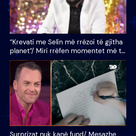
“Krevati me Selin më rrëzoi të gjitha
planet”/ Miri rrëfen momentet më të
bukura në shtëpinë e BB VIP: Do më
mungojë zilja e mëngjesit kur…
Surprizat nuk kanë fund/ Mesazhe