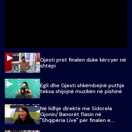
Gjesti pret finalen duke kërcyer në
shtëpi
Egli dhe Gjesti shkëmbejnë puthje
teksa shijojnë muzikën në pishinë
Në lidhje direkte me Sidorela
Gjonin/ Banorët flasin në
"Shqipëria Live" për finalen e
madhe