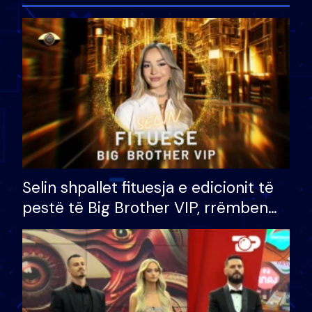
Selin shpallet fituesja e edicionit të
pestë të Big Brother VIP, rrëmben
çmimin e madh prej 100 mijë eurosh