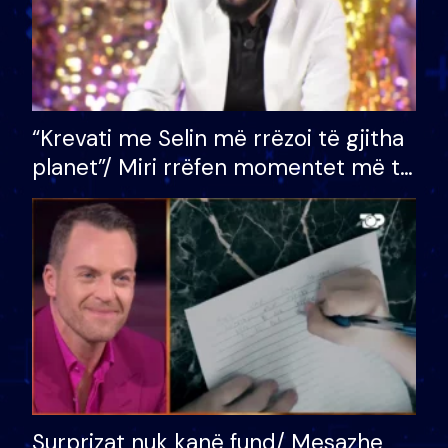
“Krevati me Selin më rrëzoi të gjitha
planet”/ Miri rrëfen momentet më të
bukura në shtëpinë e BB VIP: Do më
mungojë zilja e mëngjesit kur…
Surprizat nuk kanë fund/ Mesazhe