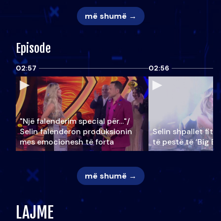
më shumë →
Episode
02:57
02:56
"Një falenderim special për…"/
Selin falënderon produksionin
Selin shpallet fitu
mes emocionesh të forta
të pestë të ‘Big Br
më shumë →
LAJME