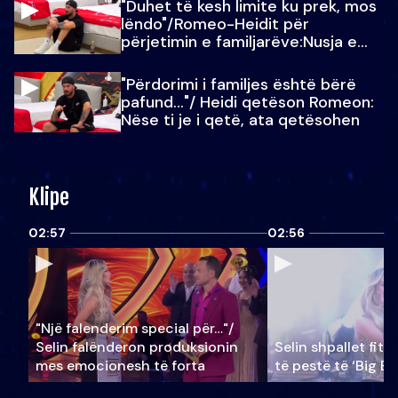
"Duhet të kesh limite ku prek, mos
lëndo"/Romeo-Heidit për
përjetimin e familjarëve:Nusja e
Julit…
"Përdorimi i familjes është bërë
pafund…"/ Heidi qetëson Romeon:
Nëse ti je i qetë, ata qetësohen
Klipe
02:57
02:56
"Një falenderim special për…"/
Selin falënderon produksionin
Selin shpallet fitu
mes emocionesh të forta
të pestë të ‘Big Br