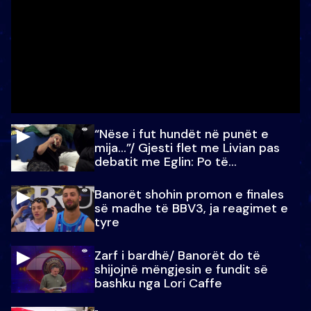
“Nëse i fut hundët në punët e
mija…”/ Gjesti flet me Livian pas
debatit me Eglin: Po të
paralajmëroj
Banorët shohin promon e finales
së madhe të BBV3, ja reagimet e
tyre
Zarf i bardhë/ Banorët do të
shijojnë mëngjesin e fundit së
bashku nga Lori Caffe