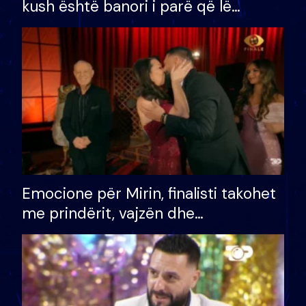
kush është banori i parë që lë
shtëpinë dhe humb mundësinë për
të fituar çmimin e madh
Emocione për Mirin, finalisti takohet
me prindërit, vajzën dhe
bashkëshorten: S’kemi ndonjë letër
divorci apo jo?