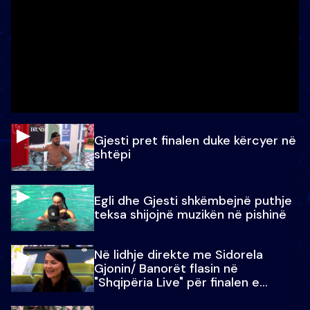
Gjesti pret finalen duke kërcyer në
shtëpi
Egli dhe Gjesti shkëmbejnë puthje
teksa shijojnë muzikën në pishinë
Në lidhje direkte me Sidorela
Gjonin/ Banorët flasin në
"Shqipëria Live" për finalen e
madhe