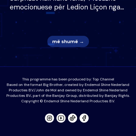
emocionuese për Ledion Liçon nga
nëna dhe fëmijët e tij, moderatori
nuk i mban dot lotët: Nuk meritoj…
më shumë →
This programme has been produced by:
Top Channel
Based on the format Big Brother, created by Endemol Shine Nederland
Producties B.V./John de Mol and owned by Endemol Shine Nederland
Producties BV., part of the Banijay Group, distributed by Banijay Rights.
Copyright © Endamol Shine Nederland Producties B.V.