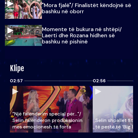
"Mora fjalë"/ Finalistët këndojnë së
bashku në oborr
Momente të bukura në shtëpi/
Laerti dhe Rozana hidhen së
bashku në pishinë
Klipe
02:57
02:56
"Një falenderim special për…"/
Selin falënderon produksionin
Selin shpallet fitu
mes emocionesh të forta
të pestë të ‘Big Br