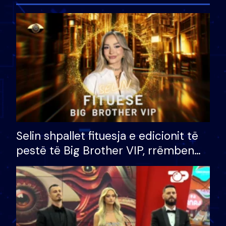
Selin shpallet fituesja e edicionit të
pestë të Big Brother VIP, rrëmben
çmimin e madh prej 100 mijë eurosh