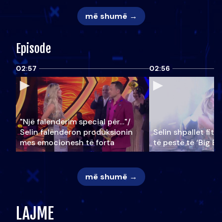
më shumë →
Episode
02:57
02:56
"Një falenderim special për…"/
Selin falënderon produksionin
Selin shpallet fitu
mes emocionesh të forta
të pestë të ‘Big Br
më shumë →
LAJME