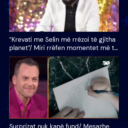
“Krevati me Selin më rrëzoi të gjitha
planet”/ Miri rrëfen momentet më të
bukura në shtëpinë e BB VIP: Do më
mungojë zilja e mëngjesit kur…
Surprizat nuk kanë fund/ Mesazhe