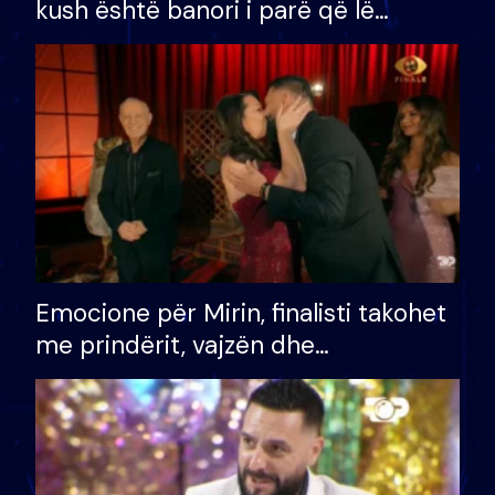
kush është banori i parë që lë
shtëpinë dhe humb mundësinë për
të fituar çmimin e madh
Emocione për Mirin, finalisti takohet
me prindërit, vajzën dhe
bashkëshorten: S’kemi ndonjë letër
divorci apo jo?