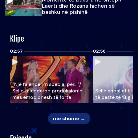
Laerti dhe Rozana hidhen së
bashku në pishinë
Klipe
02:57
02:56
"Një falenderim special për…"/
Selin falënderon produksionin
Selin shpallet fitu
mes emocionesh të forta
të pestë të ‘Big Br
më shumë →