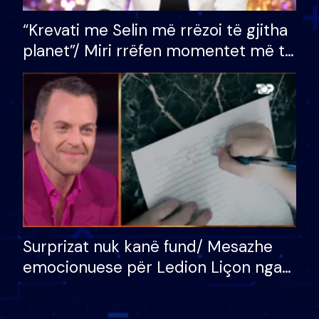
“Krevati me Selin më rrëzoi të gjitha
planet”/ Miri rrëfen momentet më të
bukura në shtëpinë e BB VIP: Do më
mungojë zilja e mëngjesit kur…
Surprizat nuk kanë fund/ Mesazhe
emocionuese për Ledion Liçon nga
nëna dhe fëmijët e tij, moderatori
nuk i mban dot lotët: Nuk meritoj…