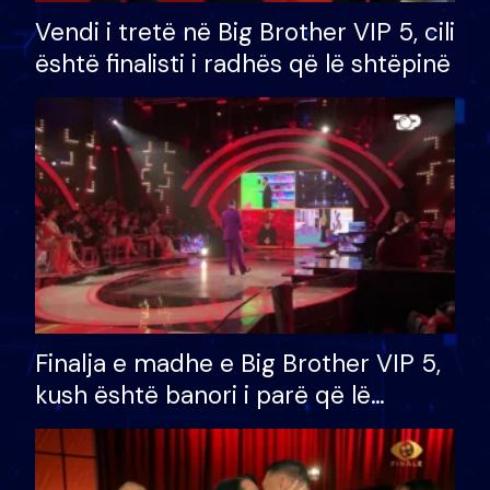
Vendi i tretë në Big Brother VIP 5, cili
është finalisti i radhës që lë shtëpinë
Finalja e madhe e Big Brother VIP 5,
kush është banori i parë që lë
shtëpinë dhe humb mundësinë për
të fituar çmimin e madh