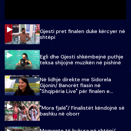
Gjesti pret finalen duke kërcyer në
shtëpi
Egli dhe Gjesti shkëmbejnë puthje
teksa shijojnë muzikën në pishinë
Në lidhje direkte me Sidorela
Gjonin/ Banorët flasin në
"Shqipëria Live" për finalen e
madhe
"Mora fjalë"/ Finalistët këndojnë së
bashku në oborr
Momente të bukura në shtëpi/