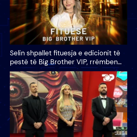
Selin shpallet fituesja e edicionit të
pestë të Big Brother VIP, rrëmben
çmimin e madh prej 100 mijë eurosh