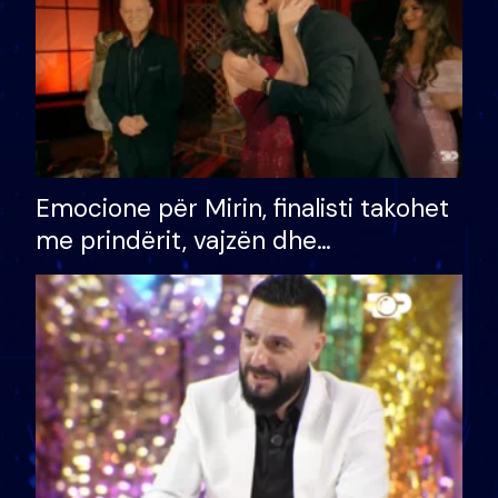
Emocione për Mirin, finalisti takohet
me prindërit, vajzën dhe
bashkëshorten: S’kemi ndonjë letër
divorci apo jo?