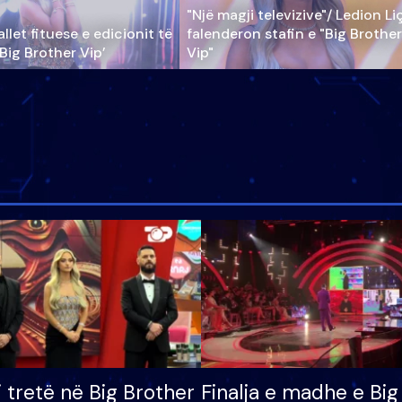
"Një magji televizive"/ Ledion Li
llet fituese e edicionit të
falenderon stafin e "Big Brother
‘Big Brother Vip’
Vip"
i tretë në Big Brother
Finalja e madhe e Big