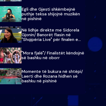
Egli dhe Gjesti shkëmbejnë
puthje teksa shijojnë muzikën
në pishinë
Në lidhje direkte me Sidorela
Gjonin/ Banorët flasin në
"Shqipëria Live" për finalen e
madhe
"Mora fjalë"/ Finalistët këndojnë
së bashku në oborr
Momente të bukura në shtëpi/
Laerti dhe Rozana hidhen së
bashku në pishinë