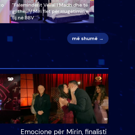
ço
"Faleminderit Vëllai i Madh dhe të
gjithë…"/ Miri flet për rrugëtimin e
tij në BBV
më shumë →
Emocione për Mirin, finalisti