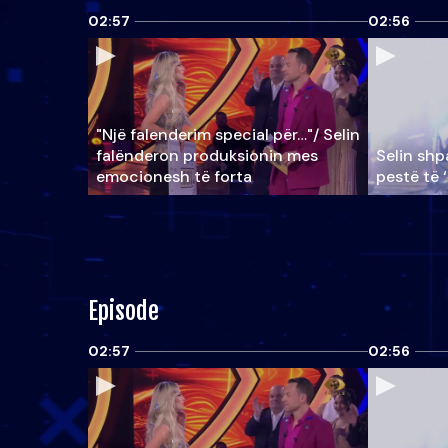
02:57
02:56
"Një falenderim special për…"/ Selin
falënderon produksionin mes
Selin shpa
emocionesh të forta
pestë të 
Episode
02:57
02:56