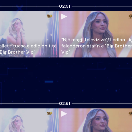
02:51
"Një magji televizive"/ Ledion Li
llet fituese e edicionit të
falenderon stafin e "Big Brother
‘Big Brother Vip’
Vip"
02:51