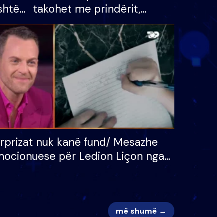
shtë
takohet me prindërit,
tëpinë
vajzën dhe bashkëshorten:
 për
S’kemi ndonjë letër divorci
adh
apo jo?
rprizat nuk kanë fund/ Mesazhe
ocionuese për Ledion Liçon nga
na dhe fëmijët e tij, moderatori
k i mban dot lotët: Nuk meritoj…
më shumë →