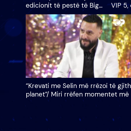
edicionit të pestë të Big
VIP 5, 
Brother VIP, rrëmben
radhës
çmimin e madh prej 100
mijë eurosh
“Krevati me Selin më rrëzoi të gjit
planet”/ Miri rrëfen momentet më 
bukura në shtëpinë e BB VIP: Do 
mungojë zilja e mëngjesit kur…