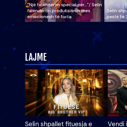
"Një falenderim special për…"/ Selin
falënderon produksionin mes
Selin shpa
emocionesh të forta
pestë të 
LAJME
Selin shpallet fituesja e
Vendi 