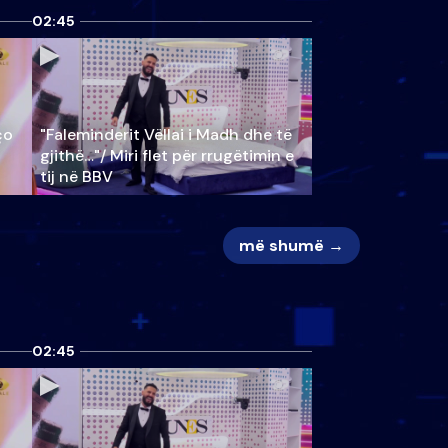
02:45
ço
"Faleminderit Vëllai i Madh dhe të
gjithë…"/ Miri flet për rrugëtimin e
tij në BBV
më shumë →
02:45