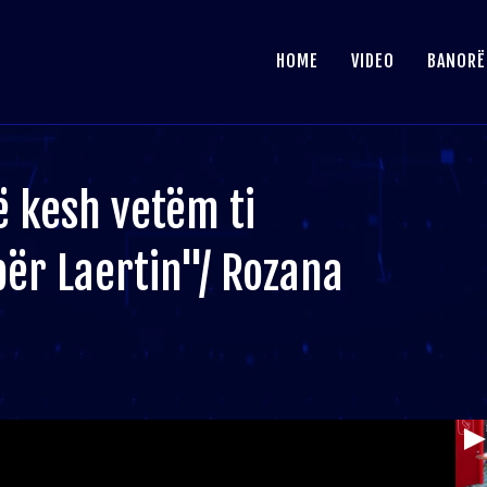
HOME
VIDEO
BANORË
ë kesh vetëm ti
për Laertin"/ Rozana