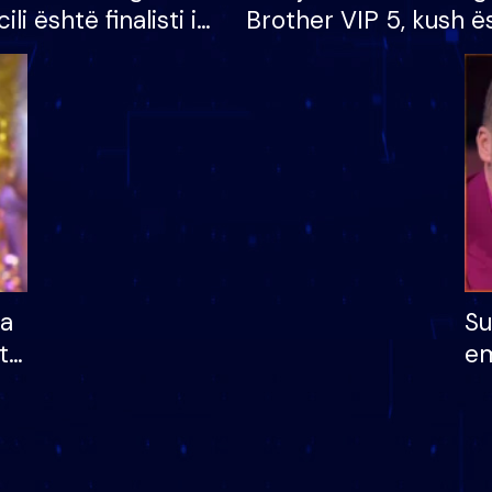
cili është finalisti i
Brother VIP 5, kush ë
 që lë shtëpinë
banori i parë që lë sh
dhe humb mundësinë
të fituar çmimin e m
ha
Su
të
em
më
në
nu