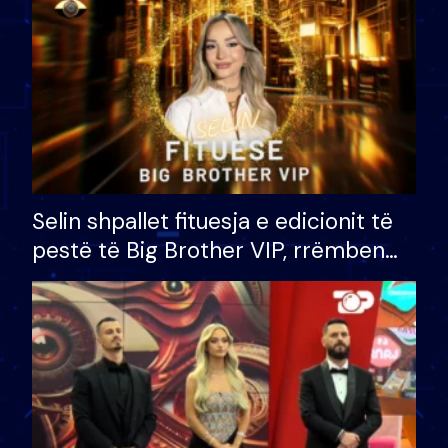
Selin shpallet fituesja e edicionit të
pestë të Big Brother VIP, rrëmben
çmimin e madh prej 100 mijë eurosh