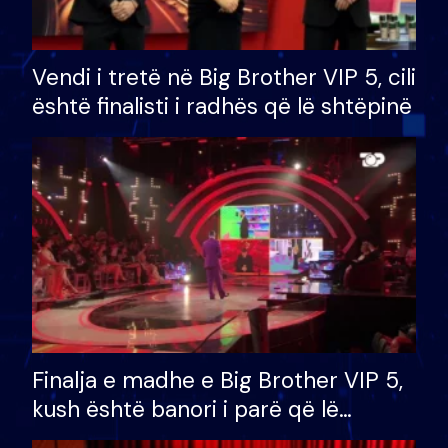
Vendi i tretë në Big Brother VIP 5, cili
është finalisti i radhës që lë shtëpinë
Finalja e madhe e Big Brother VIP 5,
kush është banori i parë që lë
shtëpinë dhe humb mundësinë për