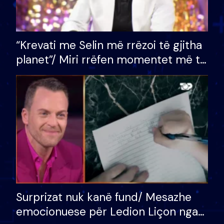
“Krevati me Selin më rrëzoi të gjitha
planet”/ Miri rrëfen momentet më të
bukura në shtëpinë e BB VIP: Do më
mungojë zilja e mëngjesit kur…
Surprizat nuk kanë fund/ Mesazhe
emocionuese për Ledion Liçon nga