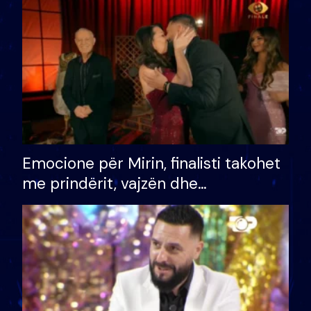
të fituar çmimin e madh
Emocione për Mirin, finalisti takohet
me prindërit, vajzën dhe
bashkëshorten: S’kemi ndonjë letër
divorci apo jo?