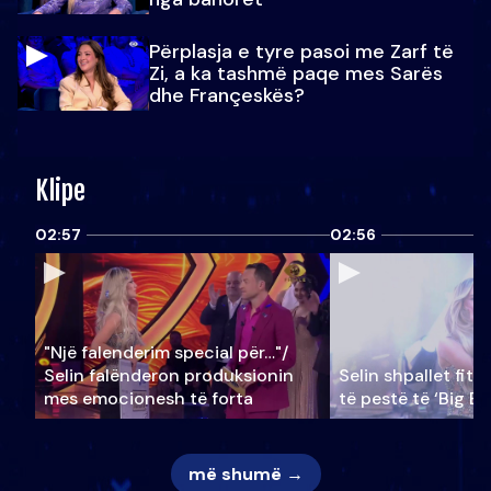
Përplasja e tyre pasoi me Zarf të
Zi, a ka tashmë paqe mes Sarës
dhe Françeskës?
Klipe
02:57
02:56
"Një falenderim special për…"/
Selin falënderon produksionin
Selin shpallet fitu
mes emocionesh të forta
të pestë të ‘Big Br
më shumë →