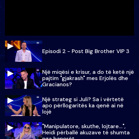
Episodi 2 - Post Big Brother VIP 3
Një miqësi e krisur, a do të ketë një
pajtim "gjakrash" mes Erjolës dhe
Gracianos?
Një strateg si Juli? Sa i vërtetë
apo përllogaritës ka qenë ai në
lojë
"Manipulatore, skuthe, lojtare...",
Heidi përballë akuzave të shumta
nga banorët