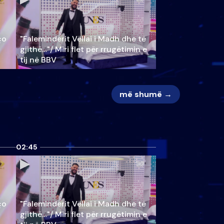
ço
"Faleminderit Vëllai i Madh dhe të
gjithë…"/ Miri flet për rrugëtimin e
tij në BBV
më shumë →
02:45
ço
"Faleminderit Vëllai i Madh dhe të
gjithë…"/ Miri flet për rrugëtimin e