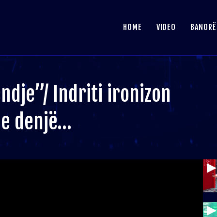
HOME
VIDEO
BANORË
dje”/ Indriti ironizon
e e denjë…