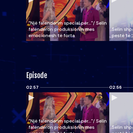
"Një falenderim special për…"/ Selin
falënderon produksionin mes
Selin shpa
emocionesh të forta
pestë të 
Episode
02:57
02:56
"Një falenderim special për…"/ Selin
falënderon produksionin mes
Selin shpa