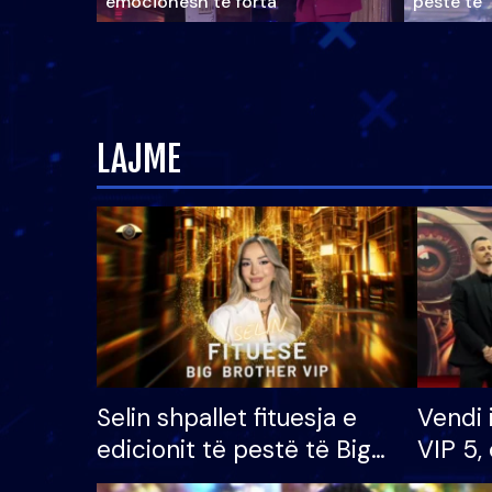
emocionesh të forta
pestë të 
LAJME
Selin shpallet fituesja e
Vendi 
edicionit të pestë të Big
VIP 5, 
Brother VIP, rrëmben
radhës