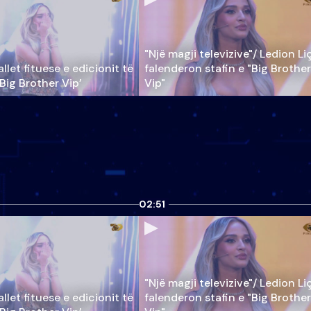
"Një magji televizive"/ Ledion Li
llet fituese e edicionit të
falenderon stafin e "Big Brother
‘Big Brother Vip’
Vip"
02:51
"Një magji televizive"/ Ledion Li
llet fituese e edicionit të
falenderon stafin e "Big Brother