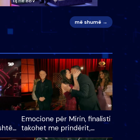
tij në BBV
më shumë →
Emocione për Mirin, finalisti
shtë
takohet me prindërit,
tëpinë
vajzën dhe bashkëshorten: