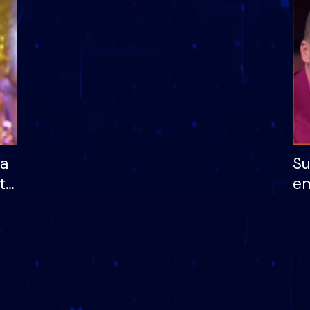
dhe humb mundësinë
të fituar çmimin e m
ha
Su
të
em
më
në
nu