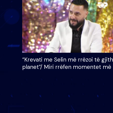
çmimin e madh prej 100
mijë eurosh
“Krevati me Selin më rrëzoi të gjit
planet”/ Miri rrëfen momentet më 
bukura në shtëpinë e BB VIP: Do 
mungojë zilja e mëngjesit kur…