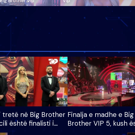
‘Big Brother Vip’
Vip"
i tretë në Big Brother
Finalja e madhe e Big
cili është finalisti i
Brother VIP 5, kush ë
 që lë shtëpinë
banori i parë që lë sh