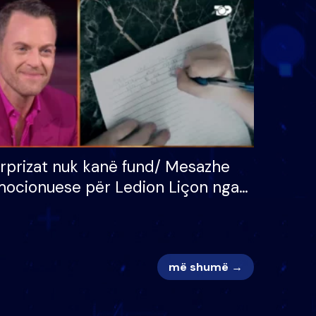
 për
S’kemi ndonjë letër divorci
adh
apo jo?
rprizat nuk kanë fund/ Mesazhe
ocionuese për Ledion Liçon nga
na dhe fëmijët e tij, moderatori
k i mban dot lotët: Nuk meritoj…
më shumë →