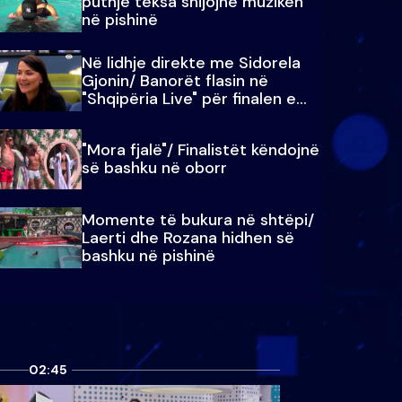
puthje teksa shijojnë muzikën
në pishinë
Në lidhje direkte me Sidorela
Gjonin/ Banorët flasin në
"Shqipëria Live" për finalen e
madhe
"Mora fjalë"/ Finalistët këndojnë
së bashku në oborr
Momente të bukura në shtëpi/
Laerti dhe Rozana hidhen së
bashku në pishinë
02:45